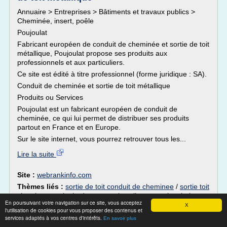
Annuaire > Entreprises > Bâtiments et travaux publics >
Cheminée, insert, poêle
Poujoulat
Fabricant européen de conduit de cheminée et sortie de toit
métallique, Poujoulat propose ses produits aux
professionnels et aux particuliers.
Ce site est édité à titre professionnel (forme juridique : SA).
Conduit de cheminée et sortie de toit métallique
Produits ou Services
Poujoulat est un fabricant européen de conduit de
cheminée, ce qui lui permet de distribuer ses produits
partout en France et en Europe.
Sur le site internet, vous pourrez retrouver tous les...
Lire la suite
Site :
webrankinfo.com
Thèmes liés :
sortie de toit conduit de cheminee
/
sortie toit
cheminee poujoulat
/
comment installer un poele a bois
En poursuivant votre navigation sur ce site, vous acceptez
sortie de conduit de
sans conduit de cheminee
/
X
l'utilisation de cookies pour vous proposer des contenus et
cheminee
/
comment installer un conduit de cheminee poujoulat
services adaptés à vos centres d'intérêts.
En savoir plus