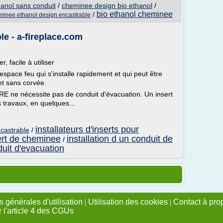
anol sans conduit
/
cheminee design bio ethanol
/
bio ethanol cheminee
/
minee ethanol design encastrable
le - a-fireplace.com
r, facile à utiliser
pace feu qui s'installe rapidement et qui peut être
et sans corvée.
IRE ne nécessite pas de conduit d'évacuation. Un insert
 travaux, en quelques...
installateurs d'inserts pour
castrable
/
sert de cheminee
installation d un conduit de
/
uit d'evacuation
 générales d'utilisation
|
Utilisation des cookies
|
Contact à pro
r l'article 4 des CGUs