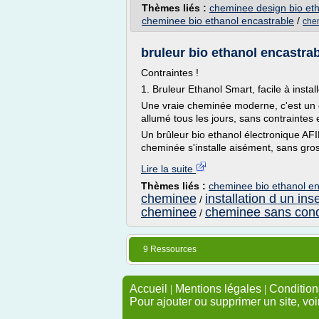
Thèmes liés :
cheminee design bio eth
cheminee bio ethanol encastrable
/
che
bruleur bio ethanol encastrab
Contraintes !
1. Bruleur Ethanol Smart, facile à installe
Une vraie cheminée moderne, c'est un es
allumé tous les jours, sans contraintes 
Un brûleur bio ethanol électronique AF
cheminée s'installe aisément, sans gros
Lire la suite
Thèmes liés :
cheminee bio ethanol en
cheminee
installation d un in
/
cheminee
cheminee sans cond
/
9 Ressources
Accueil
|
Mentions légales
|
Conditions
Pour ajouter ou supprimer un site, voi