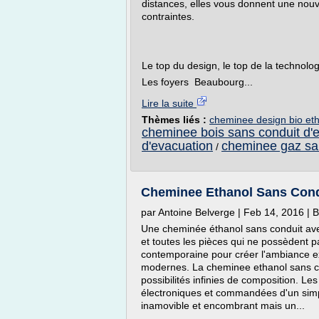
distances, elles vous donnent une nouve
contraintes.
Le top du design, le top de la technolog
Les foyers Beaubourg...
Lire la suite
Thèmes liés :
cheminee design bio eth
cheminee bois sans conduit d'
d'evacuation
cheminee gaz san
/
Cheminee Ethanol Sans Cond
par Antoine Belverge | Feb 14, 2016 | B
Une cheminée éthanol sans conduit av
et toutes les pièces qui ne possèdent p
contemporaine pour créer l'ambiance ext
modernes. La cheminee ethanol sans con
possibilités infinies de composition. L
électroniques et commandées d'un simpl
inamovible et encombrant mais un...