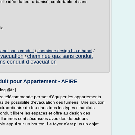
lle idée du feu: urbanisé, confortable et sans
ie
anol sans conduit
/
cheminee design bio ethanol
/
evacuation
cheminee gaz sans conduit
/
s conduit d evacuation
uit pour Appartement - AFIRE
log @fr |
ec télécommande permet d'équiper les appartements
as de possibilité d'évacuation des fumées. Une solution
raordinaire du feu dans tous les types d'habitats
duit libère les espaces et offre au design des
es flammes sont sécurisées avec des détecteurs
e appui sur un bouton. Le foyer n'est plus un objet