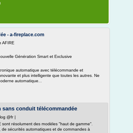
m
 - a-fireplace.com
e AFIRE
uvelle Génération Smart et Exclusive
tronique automatique avec télécommande et
novante et plus intelligente que toutes les autres. Ne
moderne automatique...
n sans conduit télécommandée
log @fr |
E sont résolument des modèles "haut de gamme".
e, de sécurités automatiques et de commandes à