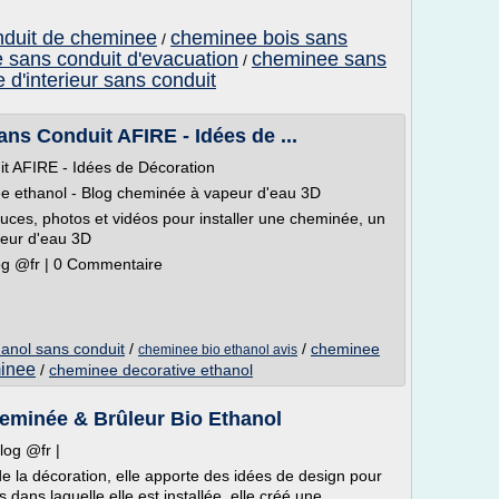
onduit de cheminee
cheminee bois sans
/
 sans conduit d'evacuation
cheminee sans
/
d'interieur sans conduit
ans Conduit AFIRE - Idées de ...
it AFIRE - Idées de Décoration
ée ethanol - Blog cheminée à vapeur d'eau 3D
tuces, photos et vidéos pour installer une cheminée, un
peur d'eau 3D
log @fr | 0 Commentaire
anol sans conduit
/
/
cheminee
cheminee bio ethanol avis
minee
/
cheminee decorative ethanol
heminée & Brûleur Bio Ethanol
log @fr |
e la décoration, elle apporte des idées de design pour
s dans laquelle elle est installée, elle créé une