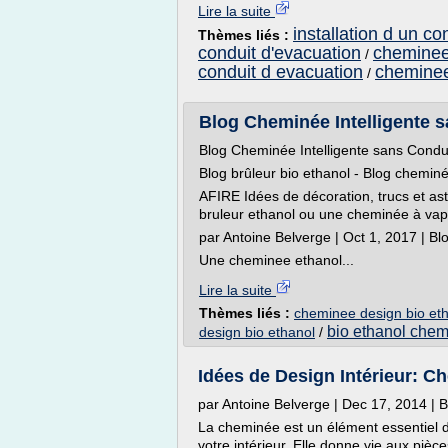
Lire la suite
installation d un c
Thèmes liés :
conduit d'evacuation
cheminee
/
conduit d evacuation
cheminee 
/
Blog Cheminée Intelligente s
Blog Cheminée Intelligente sans Condu
Blog brûleur bio ethanol - Blog chemin
AFIRE Idées de décoration, trucs et as
bruleur ethanol ou une cheminée à va
par Antoine Belverge | Oct 1, 2017 | B
Une cheminee ethanol...
Lire la suite
Thèmes liés :
cheminee design bio eth
bio ethanol che
design bio ethanol
/
Idées de Design Intérieur: C
par Antoine Belverge | Dec 17, 2014 | B
La cheminée est un élément essentiel d
votre intérieur. Elle donne vie aux pièce