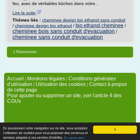
feu, avec de véritables bûches dans votre...
Lire la suite
Thèmes liés :
cheminee design bio ethanol sans conduit
bio ethanol cheminee
/
cheminee design bio ethanol
/
/
cheminee bois sans conduit d'evacuation
/
cheminee sans conduit d'evacuation
2 Ressources
Accueil
|
Mentions légales
|
Conditions générales
d'utilisation
|
Utilisation des cookies
|
Contact à propos
de cette page
Pour ajouter ou supprimer un site, voir l'article 4 des
CGUs
En poursuivant votre navigation sur ce site, vous acceptez
X
l'utilisation de cookies pour vous proposer des contenus et
services adaptés à vos centres d'intérêts.
En savoir plus