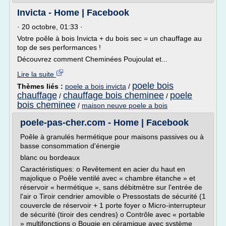
Invicta - Home | Facebook
· 20 octobre, 01:33 ·
Votre poêle à bois Invicta + du bois sec = un chauffage au
top de ses performances !
Découvrez comment Cheminées Poujoulat et...
Lire la suite
poele bois
Thèmes liés :
poele a bois invicta
/
chauffage
chauffage bois cheminee
poele
/
/
bois cheminee
/
maison neuve poele a bois
poele-pas-cher.com - Home | Facebook
Poêle à granulés hermétique pour maisons passives ou à
basse consommation d'énergie
blanc ou bordeaux
Caractéristiques: o Revêtement en acier du haut en
majolique o Poêle ventilé avec « chambre étanche » et
réservoir « hermétique », sans débitmètre sur l'entrée de
l'air o Tiroir cendrier amovible o Pressostats de sécurité (1
couvercle de réservoir + 1 porte foyer o Micro-interrupteur
de sécurité (tiroir des cendres) o Contrôle avec « portable
» multifonctions o Bougie en céramique avec système