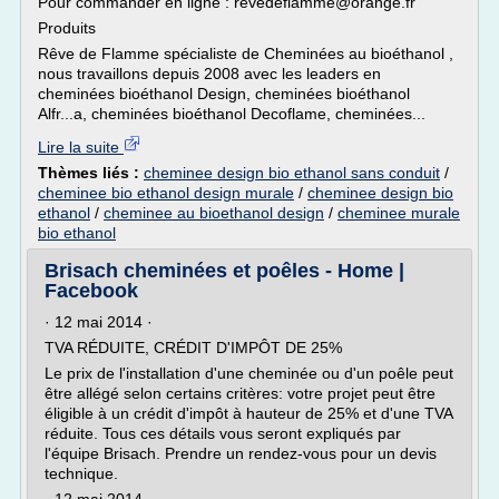
Pour commander en ligne : revedeflamme@orange.fr
Produits
Rêve de Flamme spécialiste de Cheminées au bioéthanol ,
nous travaillons depuis 2008 avec les leaders en
cheminées bioéthanol Design, cheminées bioéthanol
Alfr...a, cheminées bioéthanol Decoflame, cheminées...
Lire la suite
Thèmes liés :
cheminee design bio ethanol sans conduit
/
cheminee bio ethanol design murale
/
cheminee design bio
ethanol
/
cheminee au bioethanol design
/
cheminee murale
bio ethanol
Brisach cheminées et poêles - Home |
Facebook
· 12 mai 2014 ·
TVA RÉDUITE, CRÉDIT D'IMPÔT DE 25%
Le prix de l'installation d'une cheminée ou d'un poêle peut
être allégé selon certains critères: votre projet peut être
éligible à un crédit d'impôt à hauteur de 25% et d'une TVA
réduite. Tous ces détails vous seront expliqués par
l'équipe Brisach. Prendre un rendez-vous pour un devis
technique.