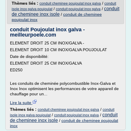
Thèmes liés :
/
conduit cheminee poujoulat inox galva
conduit
conduit
/
/
isole inox galva poujoulat
conduit poujoulat inox galva
de cheminee inox isole
/
conduit de cheminee
poujoulat inox
conduit Poujoulat inox galva -
meilleurpoele.com
ELEMENT DROIT 25 CM INOX/GALVA -
ELEMENT DROIT 10 CM INOX/GALVA POUJOULAT
Date de disponibilité:
ELEMENT DROIT 25 CM INOX/GALVA
ED250
Les conduits de cheminée polycombustible Inox-Galva et
Inox Inox optimisent les performances de votre appareil de
chauffage pour un...
Lire la suite
Thèmes liés :
/
conduit cheminee poujoulat inox galva
conduit
conduit
/
/
isole inox galva poujoulat
conduit poujoulat inox galva
de cheminee inox isole
/
conduit de cheminee poujoulat
inox