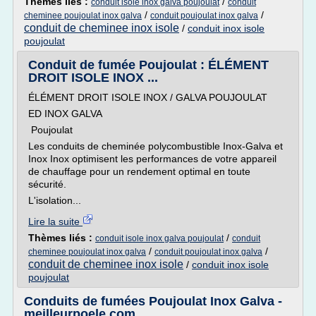
Thèmes liés :
/
conduit isole inox galva poujoulat
conduit
/
/
cheminee poujoulat inox galva
conduit poujoulat inox galva
conduit de cheminee inox isole
/
conduit inox isole
poujoulat
Conduit de fumée Poujoulat : ÉLÉMENT
DROIT ISOLE INOX ...
ÉLÉMENT DROIT ISOLE INOX / GALVA POUJOULAT
ED INOX GALVA
Poujoulat
Les conduits de cheminée polycombustible Inox-Galva et
Inox Inox optimisent les performances de votre appareil
de chauffage pour un rendement optimal en toute
sécurité.
L'isolation...
Lire la suite
Thèmes liés :
/
conduit isole inox galva poujoulat
conduit
/
/
cheminee poujoulat inox galva
conduit poujoulat inox galva
conduit de cheminee inox isole
/
conduit inox isole
poujoulat
Conduits de fumées Poujoulat Inox Galva -
meilleurpoele.com