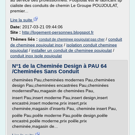
au service des professionnels. Poujoulat est le fabricant sp
cialiste des conduits de chemin Le Groupe POUJOULAT,
premier...
Lire la suite
Date:
2017-03-21 09:44:06
Site :
http://logement-personnes.blogspot.fr
Thèmes liés :
/
conduit
conduit de cheminee poujoulat pas cher
de cheminee poujoulat inox
/
isolation conduit cheminee
poujoulat
/
installer un conduit de cheminee poujoulat
/
conduit inox isole poujoulat
N°1 de la Cheminée Design à PAU 64
/Cheminées Sans Conduit
cheminées Pau,cheminées modernes Pau,cheminées
design Pau,cheminées encastrées Pau,cheminées
modernesPau,magasin de cheminées Pau,
insert Pau,insert moderne Pau,insert design,insert
encastré,insert moderne,prix insert,prix
cheminée,magasin d'inserts Pau, cheminée insert Pau,
poêle Pau,poêle moderne Pau,poêle design,poêle
encastré,poêle moderne,prix poêle,prix
cheminée,magasin de...