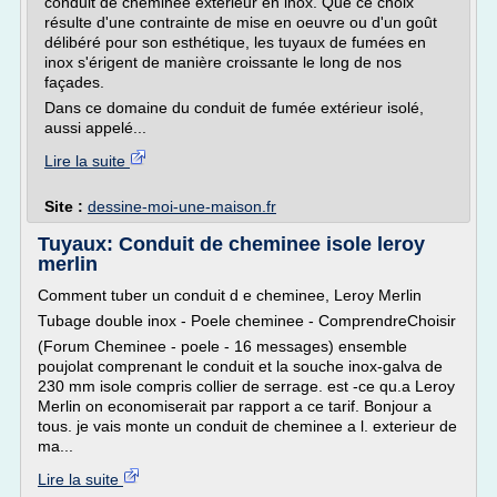
conduit de cheminée extérieur en inox. Que ce choix
résulte d'une contrainte de mise en oeuvre ou d'un goût
délibéré pour son esthétique, les tuyaux de fumées en
inox s'érigent de manière croissante le long de nos
façades.
Dans ce domaine du conduit de fumée extérieur isolé,
aussi appelé...
Lire la suite
Site :
dessine-moi-une-maison.fr
Tuyaux: Conduit de cheminee isole leroy
merlin
Comment tuber un conduit d e cheminee, Leroy Merlin
Tubage double inox - Poele cheminee - ComprendreChoisir
(Forum Cheminee - poele - 16 messages) ensemble
poujolat comprenant le conduit et la souche inox-galva de
230 mm isole compris collier de serrage. est -ce qu.a Leroy
Merlin on economiserait par rapport a ce tarif. Bonjour a
tous. je vais monte un conduit de cheminee a l. exterieur de
ma...
Lire la suite