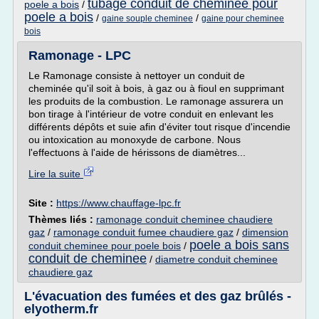
tubage conduit de cheminee pour
poele a bois
/
poele a bois
/
/
gaine souple cheminee
gaine pour cheminee
bois
Ramonage - LPC
Le Ramonage consiste à nettoyer un conduit de
cheminée qu'il soit à bois, à gaz ou à fioul en supprimant
les produits de la combustion. Le ramonage assurera un
bon tirage à l'intérieur de votre conduit en enlevant les
différents dépôts et suie afin d'éviter tout risque d'incendie
ou intoxication au monoxyde de carbone. Nous
l'effectuons à l'aide de hérissons de diamètres...
Lire la suite
Site :
https://www.chauffage-lpc.fr
Thèmes liés :
ramonage conduit cheminee chaudiere
gaz
/
ramonage conduit fumee chaudiere gaz
/
dimension
poele a bois sans
conduit cheminee pour poele bois
/
conduit de cheminee
/
diametre conduit cheminee
chaudiere gaz
L'évacuation des fumées et des gaz brûlés -
elyotherm.fr