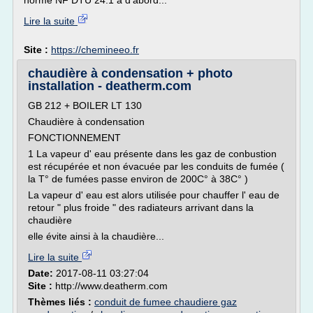
norme NF DTU 24.1 a d'abord...
Lire la suite
Site :
https://chemineeo.fr
chaudière à condensation + photo
installation - deatherm.com
GB 212 + BOILER LT 130
Chaudière à condensation
FONCTIONNEMENT
1 La vapeur d' eau présente dans les gaz de conbustion
est récupérée et non évacuée par les conduits de fumée (
la T° de fumées passe environ de 200C° à 38C° )
La vapeur d' eau est alors utilisée pour chauffer l' eau de
retour " plus froide " des radiateurs arrivant dans la
chaudière
elle évite ainsi à la chaudière...
Lire la suite
Date:
2017-08-11 03:27:04
Site :
http://www.deatherm.com
Thèmes liés :
conduit de fumee chaudiere gaz