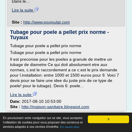
Dans le...
Lire la suite
Site :
http://www.poujoulat.com
Tubage pour poele a pellet prix norme -
Tuyaux
Tubage pour poele a pellet prix norme
Tubage pour poele a pellet prix norme
Il est preconise pour les poeles a granule de mettre un
tubage de diametre Ce qui doit absolument etre aux
normes, c.est le raccordement a ce c.est le prix demande
pour l.installation: entre 1000 et 1500 euros pour 9. Voici 7
devis pour se faire une idee du juste prix de ce type de
poele! pour le tubage). Devis 6: poele...
Lire la suite
Date:
2017-08-10 10:53:00
Site :
http://maison-sanitaire.blogspot.com
Tubage de cheminée sur Namur, Hainaut et
En poursuivant votre navigation sur ce site, vous acceptez
X
Bruxelles
l'utilisation de cookies pour vous proposer des contenus et
services adaptés à vos centres d'intérêts.
En savoir plus
Tubage et conduit de cheminée