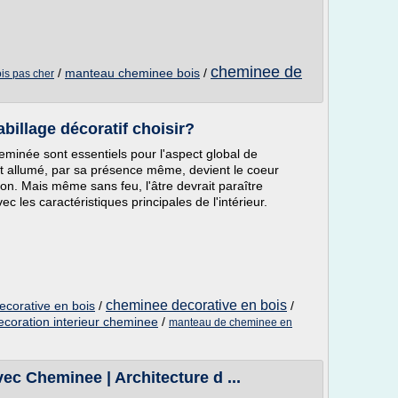
cheminee de
/
manteau cheminee bois
/
is pas cher
billage décoratif choisir?
eminée sont essentiels pour l'aspect global de
il est allumé, par sa présence même, devient le coeur
ison. Mais même sans feu, l'âtre devrait paraître
c les caractéristiques principales de l'intérieur.
cheminee decorative en bois
corative en bois
/
/
ecoration interieur cheminee
/
manteau de cheminee en
ec Cheminee | Architecture d ...