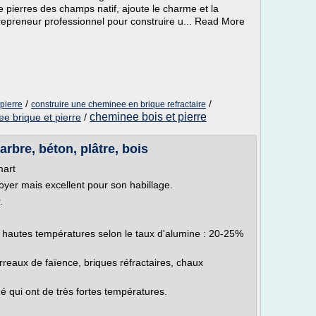
e pierres des champs natif, ajoute le charme et la
repreneur professionnel pour construire u... Read More
/
/
pierre
construire une cheminee en brique refractaire
cheminee bois et pierre
e brique et pierre
/
rbre, béton, plâtre, bois
mart
oyer mais excellent pour son habillage.
.
ès hautes températures selon le taux d'alumine : 20-25%
rreaux de faïence, briques réfractaires, chaux
é qui ont de très fortes températures.