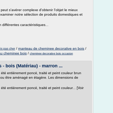
l peut s'avérer complexe d'obtenir l'objet le mieux
 examiner notre sélection de produits domestiques et
ifférentes caractéristiques...
/
manteau de cheminee decorative en bois
/
is pas cher
u cheminee bois
/
cheminee decorative bois occasion
 bois (Matériau) - marron ...
té entièrement poncé, traité et peint couleur brun
ole ou être aménagé en étagère. Les dimensions de
é entièrement poncé, traité et peint couleur... [Voir