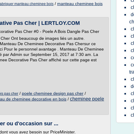
c
/
manteau cheminee bois
fabriquer manteau cheminee bois
c
d
c
ative Pas Cher | LERTLOY.COM
c
rative Pas Cher #0 - Poele A Bois Dangle Pas Cher
c
her Ont beaucoup de images liés un autre.
c
e Manteau De Cheminee Decorative Pas Chersur ce
Ici Pour le personnel avantage . Manteau De Cheminee
c
é par Admin sur September 15, 2017 at 7:30 am. La
c
ee Decorative Pas Cher affiché sur cette page est
c
tr
c
d
/
poele cheminee design pas cher
/
c
is pas cher
cheminee poele
au de cheminee decorative en bois
/
c
c
c
 ou d'occasion sur ...
s dont vous avez besoin sur PriceMinister.