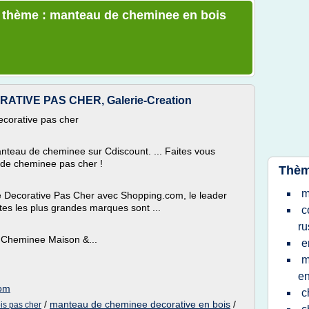
le thème : manteau de cheminee en bois
TIVE PAS CHER, Galerie-Creation
corative pas cher
anteau de cheminee sur Cdiscount. ... Faites vous
u de cheminee pas cher !
Thèm
m
Decorative Pas Cher avec Shopping.com, le leader
tes les plus grandes marques sont ...
c
ru
e Cheminee Maison &...
e
m
en
com
c
/
manteau de cheminee decorative en bois
/
is pas cher