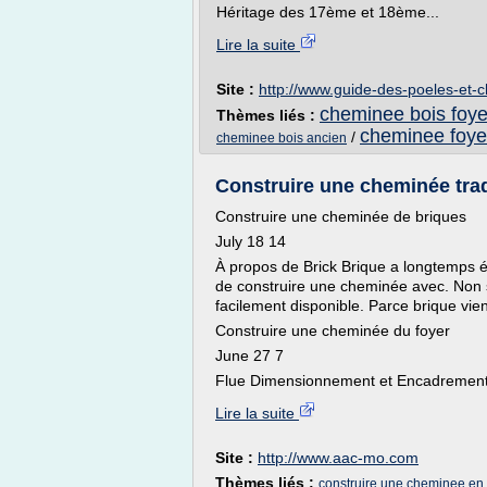
Héritage des 17ème et 18ème...
Lire la suite
Site :
http://www.guide-des-poeles-et
cheminee bois foye
Thèmes liés :
cheminee foye
/
cheminee bois ancien
Construire une cheminée tradi
Construire une cheminée de briques
July 18 14
À propos de Brick Brique a longtemps ét
de construire une cheminée avec. Non se
facilement disponible. Parce brique vi
Construire une cheminée du foyer
June 27 7
Flue Dimensionnement et Encadrement
Lire la suite
Site :
http://www.aac-mo.com
Thèmes liés :
construire une cheminee en b