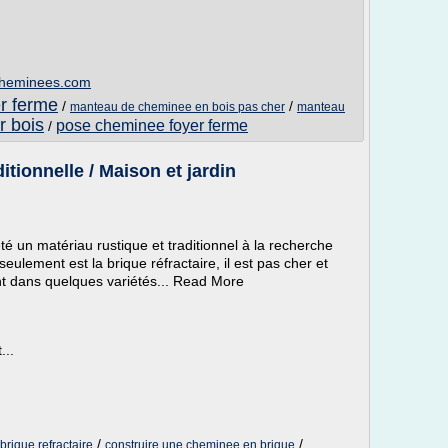
-cheminees.com
r ferme
/
/
manteau de cheminee en bois pas cher
manteau
r bois
pose cheminee foyer ferme
/
tionnelle / Maison et jardin
é un matériau rustique et traditionnel à la recherche
ulement est la brique réfractaire, il est pas cher et
ent dans quelques variétés... Read More
...
/
/
rique refractaire
construire une cheminee en brique