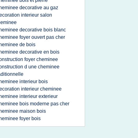
heminee bois et pierre
heminee decorative au gaz
ecoration interieur salon
heminee
heminee decorative bois blanc
heminee foyer ouvert pas cher
heminee de bois
heminee decorative en bois
onstruction foyer cheminee
onstruction d une cheminee
aditionnelle
heminee interieur bois
ecoration interieur cheminee
heminee interieur exterieur
heminee bois moderne pas cher
heminee maison bois
heminee foyer bois