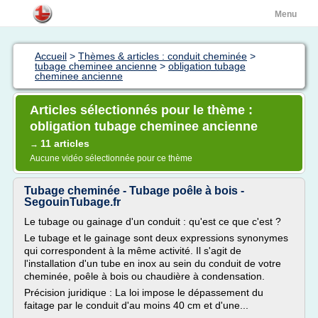
Menu
Accueil
>
Thèmes & articles : conduit cheminée
>
tubage cheminee ancienne
>
obligation tubage
cheminee ancienne
Articles sélectionnés pour le thème :
obligation tubage cheminee ancienne
11 articles
→
Aucune vidéo sélectionnée pour ce thème
Tubage cheminée - Tubage poêle à bois -
SegouinTubage.fr
Le tubage ou gainage d'un conduit : qu'est ce que c'est ?
Le tubage et le gainage sont deux expressions synonymes
qui correspondent à la même activité. Il s'agit de
l'installation d'un tube en inox au sein du conduit de votre
cheminée, poêle à bois ou chaudière à condensation.
Précision juridique : La loi impose le dépassement du
faitage par le conduit d'au moins 40 cm et d'une...