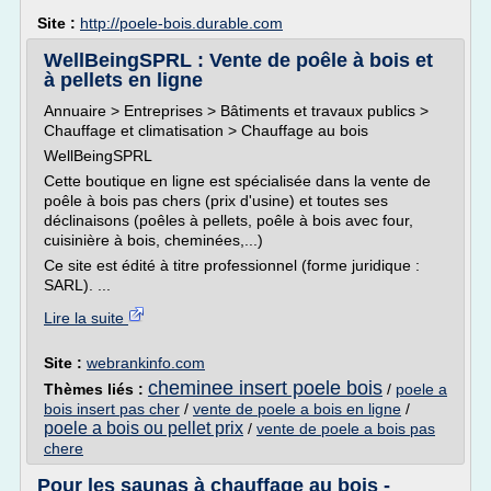
Site :
http://poele-bois.durable.com
WellBeingSPRL : Vente de poêle à bois et
à pellets en ligne
Annuaire > Entreprises > Bâtiments et travaux publics >
Chauffage et climatisation > Chauffage au bois
WellBeingSPRL
Cette boutique en ligne est spécialisée dans la vente de
poêle à bois pas chers (prix d'usine) et toutes ses
déclinaisons (poêles à pellets, poêle à bois avec four,
cuisinière à bois, cheminées,...)
Ce site est édité à titre professionnel (forme juridique :
SARL). ...
Lire la suite
Site :
webrankinfo.com
cheminee insert poele bois
Thèmes liés :
/
poele a
bois insert pas cher
/
vente de poele a bois en ligne
/
poele a bois ou pellet prix
/
vente de poele a bois pas
chere
Pour les saunas à chauffage au bois -