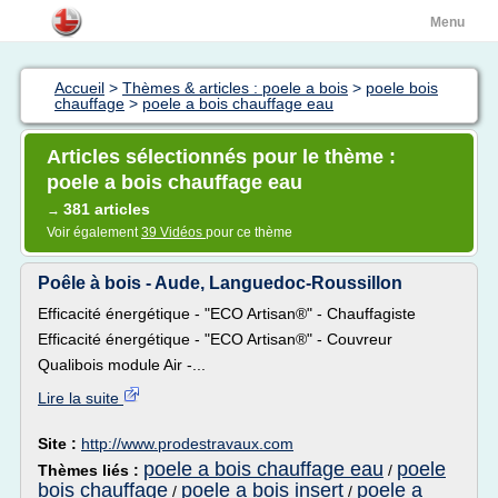
Menu
Accueil
>
Thèmes & articles : poele a bois
>
poele bois
chauffage
>
poele a bois chauffage eau
Articles sélectionnés pour le thème :
poele a bois chauffage eau
381 articles
→
Voir également
39 Vidéos
pour ce thème
Poêle à bois - Aude, Languedoc-Roussillon
Efficacité énergétique - "ECO Artisan®" - Chauffagiste
Efficacité énergétique - "ECO Artisan®" - Couvreur
Qualibois module Air -...
Lire la suite
Site :
http://www.prodestravaux.com
poele a bois chauffage eau
poele
Thèmes liés :
/
bois chauffage
poele a bois insert
poele a
/
/