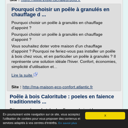
Pourquoi choisir un poêle à granulés en
chauffage d ...
Pourquoi choisir un poêle à granulés en chauffage
d'appoint ?
Pourquoi choisir un poêle à granulés en chauffage
d'appoint ?
Vous souhaitez doter votre maison d'un chauffage
d'appoint ? Pourquoi ne feriez-vous pas installer un poêle
à bois chez vous, et en particulier un poêle à granulés ? Il
représente une solution idéale l'hiver. Confort, économies,
simplicité d'utilisation et...
Lire la suite
Site :
http://ma-maison-eco-confort.atlantic.fr
Poêle à bois Caloritube : poeles en faience
traditionnels ...
Découvrez le confort du chauffage au bois et la
En poursuivant votre navigation sur ce site, vous acceptez
performance énergétique d'un poêle à bois à triple
X
l'utilisation de cookies pour vous proposer des contenus et
combustion.
services adaptés à vos centres d'intérêts.
En savoir plus
Le poêle Caloritube