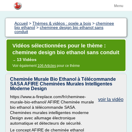
Menu
Accueil
>
Thèmes & vidéos : poele a bois
>
cheminee
bio ethanol
>
cheminee design bio ethanol sans
conduit
Vidéos sélectionnées pour le thème :
cheminee design bio ethanol sans conduit
13 Vidéos
→
Voir également
106 Articles
pour ce thème
Cheminée Murale Bio Ethanol à Télécommande
SASA AFIRE Cheminées Murales Intelligentes
Moderne Design
https://www.a-fireplace.com/fr/cheminee-
voir la vidéo
murale-bio-ethanol/ AFIRE Cheminée murale
bio ethanol à télécommande SASA.
Cheminées murales intelligentes moderne
Design avec allumage électronique
automatique et détecteurs de sécurité.
Le concept AFIRE de cheminée ethanol