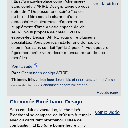
https://www.a-fireplace.com/fr/cheminee-
voir la vidéo
sans-conduit/ AFIRE Design. Envie de vous
détendre? De passer une soirée "au coin
du feu", d'être sous le charme d'une
atmosphère chaleureuse, d'apporter un
supplément d'âme à votre espace de vie.
AFIRE vous propose de créer... VOTRE
espace-feu Design. AFIRE vous offre plusieurs
possibilités. Vous pouvez installer une de nos bio
cheminées sans conduit "prête à poser". Vous pouvez
également créer votre décor et encastrer un de nos
modèles...
Voir la suite
Par :
Cheminées design AFIRE
Thèmes liés :
/
cheminee design bio ethanol sans conduit
pose
/
cheminee decorative ethanol
conduit de cheminee
Haut de page
Cheminée Bio éthanol Design
Sans conduit d'évacuation, la cheminée
voir la vidéo
Bioéthanol se compose de brûleurs à remplir
avec du carburant bioéthanol. Durée de
combustion: 1H15 (une bonne heure), + 5