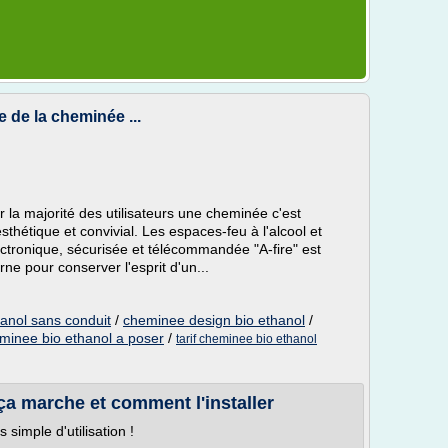
e de la cheminée ...
a majorité des utilisateurs une cheminée c'est
sthétique et convivial. Les espaces-feu à l'alcool et
tronique, sécurisée et télécommandée "A-fire" est
ne pour conserver l'esprit d'un...
anol sans conduit
/
cheminee design bio ethanol
/
minee bio ethanol a poser
/
tarif cheminee bio ethanol
 marche et comment l'installer
s simple d'utilisation !