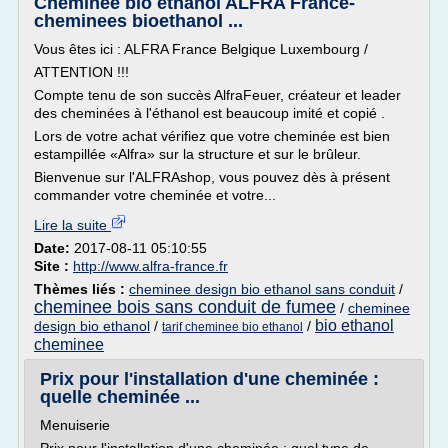
Cheminée bio éthanol ALFRA France-
cheminees bioethanol ...
Vous êtes ici : ALFRA France Belgique Luxembourg /
ATTENTION !!!
Compte tenu de son succès AlfraFeuer, créateur et leader
des cheminées à l'éthanol est beaucoup imité et copié .
Lors de votre achat vérifiez que votre cheminée est bien
estampillée «Alfra» sur la structure et sur le brûleur.
Bienvenue sur l'ALFRAshop, vous pouvez dès à présent
commander votre cheminée et votre...
Lire la suite
Date:
2017-08-11 05:10:55
Site :
http://www.alfra-france.fr
Thèmes liés :
cheminee design bio ethanol sans conduit
/
cheminee bois sans conduit de fumee
/
cheminee
bio ethanol
design bio ethanol
/
/
tarif cheminee bio ethanol
cheminee
Prix pour l'installation d'une cheminée :
quelle cheminée ...
Menuiserie