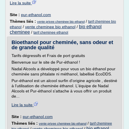
Lire la suite
Site :
pur-ethanol.com
Thèmes liés :
/
tarif cheminee bio
vente privee cheminee bio ethanol
bio ethanol
/
vente cheminee bio ethanol
/
ethanol
cheminee
/
tarif cheminee ethanol
Bioethanol pour cheminée, sans odeur et
de grande qualité
Tarifs dégressifs et Frais de port gratuits
Bienvenue sur le site de Pur-éthanol !
Nadal Alcools a développé pour vous un bio éthanol pour
cheminée sans phtalate ni méthanol, labellisé EcoDDS.
Pur-éthanol est un alcool surfin d'origine agricole , destiné
à l'utilisation de cheminée éthanol. L'équipe de Nadal
Alcools et Pur-éthanol s'attache à vous offrir un produit
de...
Lire la suite
Site :
pur-ethanol.com
Thèmes liés :
/
tarif cheminee
vente privee cheminee bio ethanol
bio ethanol
/
vente cheminee bio ethanol
/