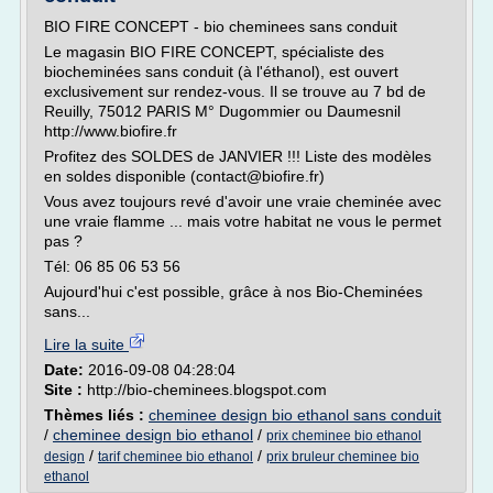
BIO FIRE CONCEPT - bio cheminees sans conduit
Le magasin BIO FIRE CONCEPT, spécialiste des
biocheminées sans conduit (à l'éthanol), est ouvert
exclusivement sur rendez-vous. Il se trouve au 7 bd de
Reuilly, 75012 PARIS M° Dugommier ou Daumesnil
http://www.biofire.fr
Profitez des SOLDES de JANVIER !!! Liste des modèles
en soldes disponible (contact@biofire.fr)
Vous avez toujours revé d'avoir une vraie cheminée avec
une vraie flamme ... mais votre habitat ne vous le permet
pas ?
Tél: 06 85 06 53 56
Aujourd'hui c'est possible, grâce à nos Bio-Cheminées
sans...
Lire la suite
Date:
2016-09-08 04:28:04
Site :
http://bio-cheminees.blogspot.com
Thèmes liés :
cheminee design bio ethanol sans conduit
/
cheminee design bio ethanol
/
prix cheminee bio ethanol
/
/
design
tarif cheminee bio ethanol
prix bruleur cheminee bio
ethanol