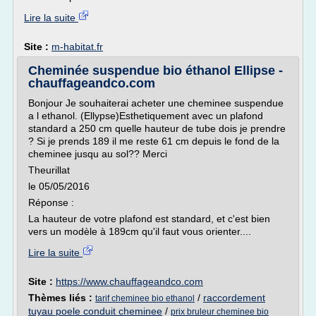
Lire la suite
Site :
m-habitat.fr
Cheminée suspendue bio éthanol Ellipse -
chauffageandco.com
Bonjour Je souhaiterai acheter une cheminee suspendue
a l ethanol. (Ellypse)Esthetiquement avec un plafond
standard a 250 cm quelle hauteur de tube dois je prendre
? Si je prends 189 il me reste 61 cm depuis le fond de la
cheminee jusqu au sol?? Merci
Theurillat
le 05/05/2016
Réponse :
La hauteur de votre plafond est standard, et c'est bien
vers un modèle à 189cm qu'il faut vous orienter....
Lire la suite
Site :
https://www.chauffageandco.com
Thèmes liés :
/
raccordement
tarif cheminee bio ethanol
tuyau poele conduit cheminee
/
prix bruleur cheminee bio