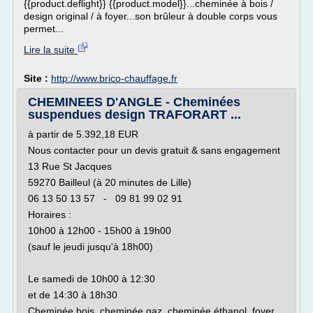
{{product.deflight}} {{product.model}}...cheminée à bois /
design original / à foyer...son brûleur à double corps vous
permet...
Lire la suite
Site :
http://www.brico-chauffage.fr
CHEMINEES D'ANGLE - Cheminées
suspendues design TRAFORART ...
à partir de 5.392,18 EUR
Nous contacter pour un devis gratuit & sans engagement
13 Rue St Jacques
59270 Bailleul (à 20 minutes de Lille)
06 13 50 13 57 - 09 81 99 02 91
Horaires :
10h00 à 12h00 - 15h00 à 19h00
(sauf le jeudi jusqu'à 18h00)
Le samedi de 10h00 à 12:30
et de 14:30 à 18h30
Cheminée bois, cheminée gaz, cheminée éthanol, foyer