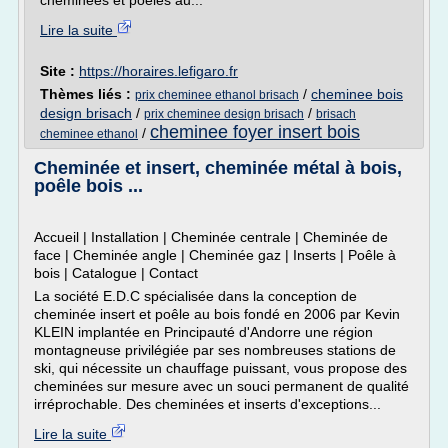
cheminées et poêles au...
Lire la suite
Site :
https://horaires.lefigaro.fr
Thèmes liés :
/
cheminee bois
prix cheminee ethanol brisach
design brisach
/
/
prix cheminee design brisach
brisach
cheminee foyer insert bois
/
cheminee ethanol
Cheminée et insert, cheminée métal à bois,
poêle bois ...
Accueil | Installation | Cheminée centrale | Cheminée de
face | Cheminée angle | Cheminée gaz | Inserts | Poêle à
bois | Catalogue | Contact
La société E.D.C spécialisée dans la conception de
cheminée insert et poêle au bois fondé en 2006 par Kevin
KLEIN implantée en Principauté d'Andorre une région
montagneuse privilégiée par ses nombreuses stations de
ski, qui nécessite un chauffage puissant, vous propose des
cheminées sur mesure avec un souci permanent de qualité
irréprochable. Des cheminées et inserts d'exceptions...
Lire la suite