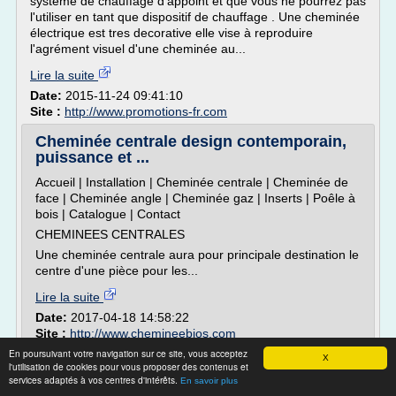
système de chauffage d'appoint et que vous ne pourrez pas
l'utiliser en tant que dispositif de chauffage . Une cheminée
électrique est tres decorative elle vise à reproduire
l'agrément visuel d'une cheminée au...
Lire la suite
Date:
2015-11-24 09:41:10
Site :
http://www.promotions-fr.com
Cheminée centrale design contemporain,
puissance et ...
Accueil | Installation | Cheminée centrale | Cheminée de
face | Cheminée angle | Cheminée gaz | Inserts | Poêle à
bois | Catalogue | Contact
CHEMINEES CENTRALES
Une cheminée centrale aura pour principale destination le
centre d'une pièce pour les...
Lire la suite
Date:
2017-04-18 14:58:22
Site :
http://www.chemineebios.com
En poursuivant votre navigation sur ce site, vous acceptez
X
Cheminée, insert et poele à pellet 62 -
l'utilisation de cookies pour vous proposer des contenus et
Nature et Feu
services adaptés à vos centres d'intérêts.
En savoir plus