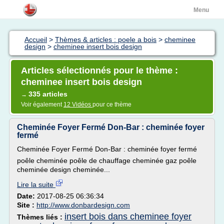
Menu
Accueil
>
Thèmes & articles : poele a bois
>
cheminee
design
>
cheminee insert bois design
Articles sélectionnés pour le thème :
cheminee insert bois design
335 articles
→
Voir également
12 Vidéos
pour ce thème
Cheminée Foyer Fermé Don-Bar : cheminée foyer
fermé
Cheminée Foyer Fermé Don-Bar : cheminée foyer fermé
poêle cheminée poêle de chauffage cheminée gaz poêle
cheminée design cheminée...
Lire la suite
Date:
2017-08-25 06:36:34
Site :
http://www.donbardesign.com
insert bois dans cheminee foyer
Thèmes liés :