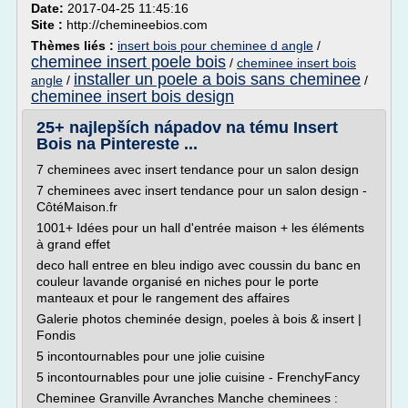
Date:
2017-04-25 11:45:16
Site :
http://chemineebios.com
Thèmes liés :
insert bois pour cheminee d angle
/
cheminee insert poele bois
/
cheminee insert bois
installer un poele a bois sans cheminee
angle
/
/
cheminee insert bois design
25+ najlepších nápadov na tému Insert
Bois na Pintereste ...
7 cheminees avec insert tendance pour un salon design
7 cheminees avec insert tendance pour un salon design -
CôtéMaison.fr
1001+ Idées pour un hall d'entrée maison + les éléments
à grand effet
deco hall entree en bleu indigo avec coussin du banc en
couleur lavande organisé en niches pour le porte
manteaux et pour le rangement des affaires
Galerie photos cheminée design, poeles à bois & insert |
Fondis
5 incontournables pour une jolie cuisine
5 incontournables pour une jolie cuisine - FrenchyFancy
Cheminee Granville Avranches Manche cheminees :