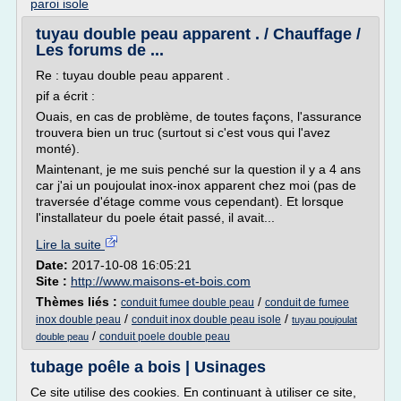
paroi isole
tuyau double peau apparent . / Chauffage /
Les forums de ...
Re : tuyau double peau apparent .
pif a écrit :
Ouais, en cas de problème, de toutes façons, l'assurance
trouvera bien un truc (surtout si c'est vous qui l'avez
monté).
Maintenant, je me suis penché sur la question il y a 4 ans
car j'ai un poujoulat inox-inox apparent chez moi (pas de
traversée d'étage comme vous cependant). Et lorsque
l'installateur du poele était passé, il avait...
Lire la suite
Date:
2017-10-08 16:05:21
Site :
http://www.maisons-et-bois.com
Thèmes liés :
/
conduit fumee double peau
conduit de fumee
/
/
inox double peau
conduit inox double peau isole
tuyau poujoulat
/
conduit poele double peau
double peau
tubage poêle a bois | Usinages
Ce site utilise des cookies. En continuant à utiliser ce site,