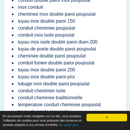
conduit double paroi inox poujoulat
inox conduit
cheminee inox double paroi poujoulat
tuyau inox double paroi 150
conduit cheminee poujoulat
conduit inox isole poujoulat
tuyau inox isole double paroi diam 200
tuyau de poele double paroi poujoulat
cheminee double paroi poujoulat
conduit fumee double paroi poujoulat
tuyau inox double paroi 200
tuyau inox double paroi prix
tubage inox double paroi poujoulat
conduit cheminee isole
conduit cheminee traditionnelle
temperature conduit cheminee poujoulat
tuyau de poele inox isole
En poursuivant votre navigation sur ce site, vous acceptez
X
collier inox tube
l'utilisation de cookies pour vous proposer des contenus et
services adaptés à vos centres d'intérêts.
tuyau pour poele a bois poujoulat
En savoir plus