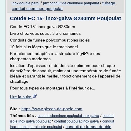
/
/
tubage
inox double paroi
prix conduit de cheminee poujoulat
conduit cheminee poujoulat
Coude EC 15° inox-galva Ø230mm Poujoulat
Coude EC 15° inox-galva Ø230mm
Livré chez vous sous : 3 à 6 semaines
Conduits de fumée polycombustibles isolés
10 fois plus légers que le traditionnel
Parfaitement adaptés à la structure lég�?re des
charpentes modernes
Isolation d'épaisseur et de densité optimum pour chaque
diam�?tre de conduit, maintient une température de fumée
idéale et garantit le meilleur fonctionnement de l'appareil de
chauffage
Pour tous types de montages à l'intérieur de...
Lire la suite
Site :
https://www.pieces-de-poele.com
Thèmes liés :
/
conduit cheminee poujoulat inox galva
conduit
/
/
isole inox galva poujoulat
conduit poujoulat inox galva
conduit
/
conduit de fumee double
inox double paroi isole poujoulat