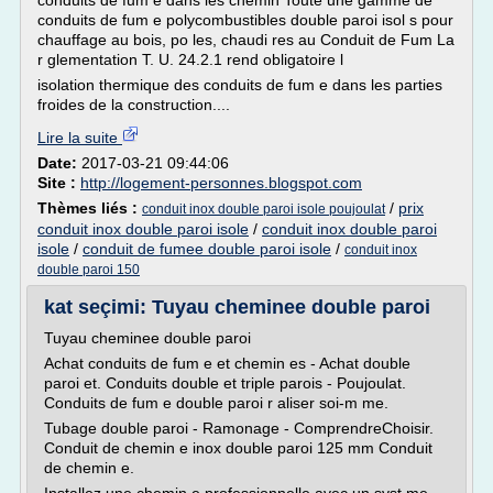
conduits de fum e dans les chemin Toute une gamme de
conduits de fum e polycombustibles double paroi isol s pour
chauffage au bois, po les, chaudi res au Conduit de Fum La
r glementation T. U. 24.2.1 rend obligatoire l
isolation thermique des conduits de fum e dans les parties
froides de la construction....
Lire la suite
Date:
2017-03-21 09:44:06
Site :
http://logement-personnes.blogspot.com
Thèmes liés :
/
prix
conduit inox double paroi isole poujoulat
conduit inox double paroi isole
/
conduit inox double paroi
isole
/
conduit de fumee double paroi isole
/
conduit inox
double paroi 150
kat seçimi: Tuyau cheminee double paroi
Tuyau cheminee double paroi
Achat conduits de fum e et chemin es - Achat double
paroi et. Conduits double et triple parois - Poujoulat.
Conduits de fum e double paroi r aliser soi-m me.
Tubage double paroi - Ramonage - ComprendreChoisir.
Conduit de chemin e inox double paroi 125 mm Conduit
de chemin e.