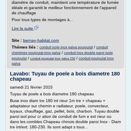
diamètre de conduit, maintient une température de fumée
idéale et garantit le meilleur fonctionnement de l'appareil
de chauffage
Pour tous types de montages à...
Lire la suite
Site :
bernay-habitat.com
Thèmes liés :
/
conduit isole inox galva poujoulat
conduit
/
cheminee poujoulat inox galva
conduit inox double paroi isole
/
/
poujoulat
conduit poujoulat inox
conduit poujoulat inox galva 230
galva
Lavabo: Tuyau de poele a bois diametre 180
chapeau
samedi 21 février 2015
Tuyau de poele a bois diametre 180 chapeau
Buse inox diam tre 180 int rieur 1m tre + chapeau +
adaptateur sur chemin e radiateur, poele, convecteur,
tuyaux, chauffage, gaz, pellet, bois, charbon. Tuyau double
paroi isol pour cr ation de conduit de fum e ext rieur ou
dans les combles Chapeau chinois double paroi Inox - Diam
tre int/ext: 180-230. Ils sont adapt s tous...