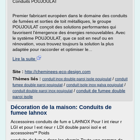
Conduits POUJOULAT
Premier fabricant européen dans le domaine des conduits
de fumées et sorties de toit métalliques, le groupe
POUJOULAT conçoit des solutions performantes qui
favorisent l'émergence des énergies renouvelables. Avec
le système POUJOULAT, que ce soit en neuf ou en
rénovation, vous trouvez toujours la solution la plus
adaptée pour raccorder et optimiser le...
Lire la suite
Site :
http://cheminees-eco-design.com
Thèmes liés :
/
conduit inox double paroi isole poujoulat
conduit
/
/
fumee double paroi poujoulat
conduit isole inox galva poujoulat
/
conduit de fumee double
conduit double paroi inox poujoulat
paroi isole
Décoration de la maison: Conduits de
fumee lahnox
Accessoires conduits de fum e LAHNOX Pour l int rieur r
LGI et pour l ext rieur r LDI double paroi isol e et
accessoires** Poids