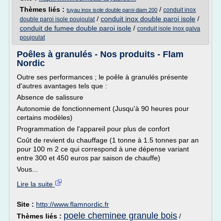
Thèmes liés :
/
conduit inox
tuyau inox isole double paroi diam 200
/
conduit inox double paroi isole
/
double paroi isole poujoulat
conduit de fumee double paroi isole
/
conduit isole inox galva
poujoulat
Poêles à granulés - Nos produits - Flam
Nordic
Outre ses performances ; le poêle à granulés présente
d'autres avantages tels que :
Absence de salissure
Autonomie de fonctionnement (Jusqu'à 90 heures pour
certains modèles)
Programmation de l'appareil pour plus de confort
Coût de revient du chauffage (1 tonne à 1.5 tonnes par an
pour 100 m 2 ce qui correspond à une dépense variant
entre 300 et 450 euros par saison de chauffe)
Vous...
Lire la suite
Site :
http://www.flamnordic.fr
poele cheminee granule bois
Thèmes liés :
/