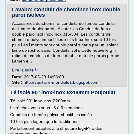
Lavabo: Conduit de cheminee inox double
paroi isolees
Accessoires de chemin e. conduits-de-fumee-conduits-
de-fumee-doubleparoi-. Ajouter les Conduit de fum e
double paroi isol Inox/Inox 316/304. Les conduits de
chemin e polycombustibles isol s Inox-Inox sont 10 fois
plus Les l ments sont double paroi s par s par un isolant
laine de roche, sans. Conduits isol s Cette nouvelle g n
ration de conduits de fum e double et triple parois permet
l.amen e...
Lire la suite
Date:
2017-05-29 14:56:00
Site :
http://sanitaire-mondiale1.blogspot.com
Té isolé 90° inox-inox Ø200mm Poujoulat
Té isolé 90° inox-inox Ø200mm
Livré chez vous sous : 3 à 6 semaines
Conduits de fumée polycombustibles isolés
10 fois plus légers que le traditionnel
Parfaitement adaptés à la structure lég�?re des
charpentes modernes