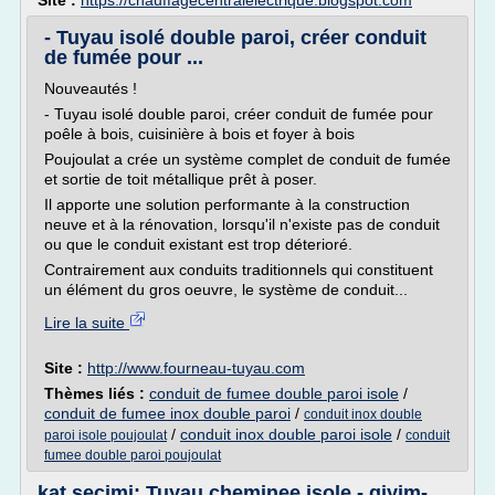
Site :
https://chauffagecentralelectrique.blogspot.com
- Tuyau isolé double paroi, créer conduit
de fumée pour ...
Nouveautés !
- Tuyau isolé double paroi, créer conduit de fumée pour
poêle à bois, cuisinière à bois et foyer à bois
Poujoulat a crée un système complet de conduit de fumée
et sortie de toit métallique prêt à poser.
Il apporte une solution performante à la construction
neuve et à la rénovation, lorsqu'il n'existe pas de conduit
ou que le conduit existant est trop déterioré.
Contrairement aux conduits traditionnels qui constituent
un élément du gros oeuvre, le système de conduit...
Lire la suite
Site :
http://www.fourneau-tuyau.com
Thèmes liés :
conduit de fumee double paroi isole
/
conduit de fumee inox double paroi
/
conduit inox double
/
conduit inox double paroi isole
/
paroi isole poujoulat
conduit
fumee double paroi poujoulat
kat seçimi: Tuyau cheminee isole - giyim-