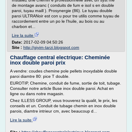
Installez une chemin e professionnelle avec un syst me
de montage avanc ( conduits de fum e isol s en double
paroi, tuyau maill ). Prosynergie (86). Le tuyau double
paroi ULTRANoir est con u pour tre utilis comme tuyau de
raccordement entre un po le l'huile, au bois ou au
charbon et...
Lire la suite
Date:
2017-02-09 04:50:26
Site :
http://giyim-tarzi.blogspot.com
Chauffage central electrique: Cheminée
inox double paroi prix
A vendre: coudes chemine pole pellets inoxydable double
paroi diamtre 80: pice T double.
EUROTIP, Chemine, conduit de fume, sortie de toit, tubage.
Consulter notre article Buse inox double paroi. Achat en
ligne ou dans notre magasin.
Chez ILLESS GROUP, vous trouverez la qualit, le prix, les
conseils et un. Conduit de tubage chemin en inox double
parois, diamtre intrieur cm, avec beaucoup d...
Lire la suite