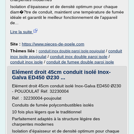
Isolation d'épaisseur et de densité optimum pour chaque
diam�?tre de conduit, maintient une température de fumée
idéale et garantit le meilleur fonctionnement de l'appareil
de...
Lire la suite
Site :
https://www.pieces-de-poele.com
Thèmes liés :
/
conduit
conduit inox double paroi isole poujoulat
inox isole poujoulat
/
conduit inox double paroi isole
/
conduit inox isole
/
conduit de fumee double paroi isole
Elément droit 45cm conduit isolé Inox-
Galva ED450 Ø230 ...
Elément droit 45cm conduit isolé Inox-Galva ED450 Ø230
- POUJOULAT Réf. 32230004
Réf. : 32230004-poujoulat
Conduits de fumée polycombustibles isolés
10 fois plus légers que le traditionnel
Parfaitement adaptés à la structure légère des
charpentes modernes
Isolation d'épaisseur et de densité optimum pour chaque