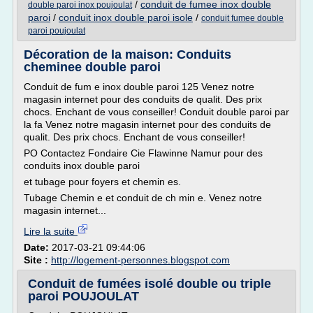
/
conduit de fumee inox double
double paroi inox poujoulat
paroi
/
conduit inox double paroi isole
/
conduit fumee double
paroi poujoulat
Décoration de la maison: Conduits
cheminee double paroi
Conduit de fum e inox double paroi 125 Venez notre
magasin internet pour des conduits de qualit. Des prix
chocs. Enchant de vous conseiller! Conduit double paroi par
la fa Venez notre magasin internet pour des conduits de
qualit. Des prix chocs. Enchant de vous conseiller!
PO Contactez Fondaire Cie Flawinne Namur pour des
conduits inox double paroi
et tubage pour foyers et chemin es.
Tubage Chemin e et conduit de ch min e. Venez notre
magasin internet...
Lire la suite
Date:
2017-03-21 09:44:06
Site :
http://logement-personnes.blogspot.com
Conduit de fumées isolé double ou triple
paroi POUJOULAT