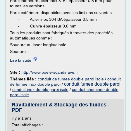
Paroi intérieure acier inox 316L épaisseur 0,5 mm pour
toutes les versions
Paroi extérieure disponibles avec les finitions suivantes :
- Acier inox 304 BA épaisseur 0,5 mm
- Cuivre épaisseur 0,6 mm
Tous les produits sont fabriqués à travers des procédés
automatiques comme :
Soudure au laser longitudinale
Soudure...
Lire la suite
Site :
http://www.poele-scandinave.fr
Thèmes liés :
conduit de fumee double paroi isole
/
conduit
conduit fumee double paroi
de fumee inox double paroi
/
/
conduit inox double paroi isole
/
conduit cheminee double
paroi isole
Ravitaillement & Stockage des fluides -
PDF
il y a 1 ans
Total affichages :