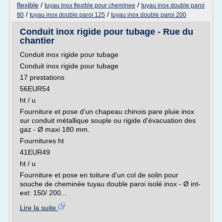
flexible
/
/
tuyau inox flexible pour cheminee
tuyau inox double paroi
/
/
80
tuyau inox double paroi 125
tuyau inox double paroi 200
Conduit inox rigide pour tubage - Rue du
chantier
Conduit inox rigide pour tubage
Conduit inox rigide pour tubage
17 prestations
56EUR54
ht / u
Fourniture et pose d'un chapeau chinois pare pluie inox
sur conduit métallique souple ou rigide d'évacuation des
gaz - Ø maxi 180 mm.
Fournitures ht
41EUR49
ht / u
Fourniture et pose en toiture d'un col de solin pour
souche de cheminée tuyau double paroi isolé inox - Ø int-
ext: 150/ 200...
Lire la suite