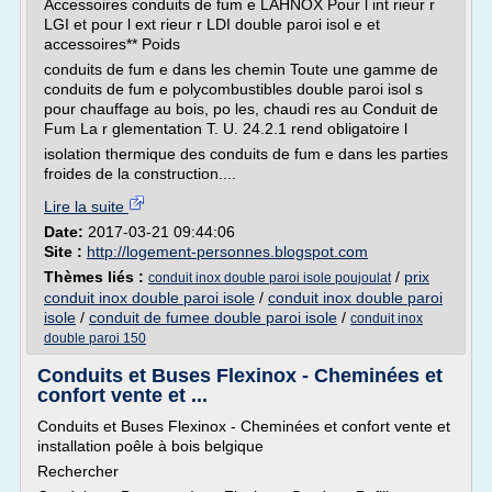
Accessoires conduits de fum e LAHNOX Pour l int rieur r
LGI et pour l ext rieur r LDI double paroi isol e et
accessoires** Poids
conduits de fum e dans les chemin Toute une gamme de
conduits de fum e polycombustibles double paroi isol s
pour chauffage au bois, po les, chaudi res au Conduit de
Fum La r glementation T. U. 24.2.1 rend obligatoire l
isolation thermique des conduits de fum e dans les parties
froides de la construction....
Lire la suite
Date:
2017-03-21 09:44:06
Site :
http://logement-personnes.blogspot.com
Thèmes liés :
/
prix
conduit inox double paroi isole poujoulat
conduit inox double paroi isole
/
conduit inox double paroi
isole
/
conduit de fumee double paroi isole
/
conduit inox
double paroi 150
Conduits et Buses Flexinox - Cheminées et
confort vente et ...
Conduits et Buses Flexinox - Cheminées et confort vente et
installation poêle à bois belgique
Rechercher