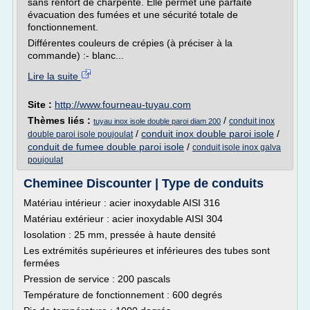
sans renfort de charpente. Elle permet une parfaite
évacuation des fumées et une sécurité totale de
fonctionnement.
Différentes couleurs de crépies (à préciser à la
commande) :- blanc...
Lire la suite
Site :
http://www.fourneau-tuyau.com
Thèmes liés :
/
conduit inox
tuyau inox isole double paroi diam 200
/
conduit inox double paroi isole
/
double paroi isole poujoulat
conduit de fumee double paroi isole
/
conduit isole inox galva
poujoulat
Cheminee Discounter | Type de conduits
Matériau intérieur : acier inoxydable AISI 316
Matériau extérieur : acier inoxydable AISI 304
Iosolation : 25 mm, pressée à haute densité
Les extrémités supérieures et inférieures des tubes sont
fermées
Pression de service : 200 pascals
Température de fonctionnement : 600 degrés