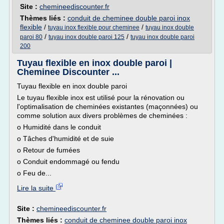
Site :
chemineediscounter.fr
Thèmes liés :
conduit de cheminee double paroi inox
flexible
/
/
tuyau inox flexible pour cheminee
tuyau inox double
/
/
paroi 80
tuyau inox double paroi 125
tuyau inox double paroi
200
Tuyau flexible en inox double paroi |
Cheminee Discounter ...
Tuyau flexible en inox double paroi
Le tuyau flexible inox est utilisé pour la rénovation ou
l'optimalisation de cheminées existantes (maçonnées) ou
comme solution aux divers problèmes de cheminées :
o Humidité dans le conduit
o Tâches d'humidité et de suie
o Retour de fumées
o Conduit endommagé ou fendu
o Feu de...
Lire la suite
Site :
chemineediscounter.fr
Thèmes liés :
conduit de cheminee double paroi inox