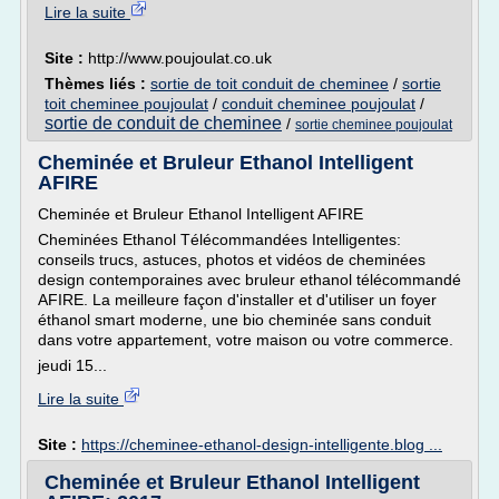
Lire la suite
Site :
http://www.poujoulat.co.uk
Thèmes liés :
sortie de toit conduit de cheminee
/
sortie
toit cheminee poujoulat
/
conduit cheminee poujoulat
/
sortie de conduit de cheminee
/
sortie cheminee poujoulat
Cheminée et Bruleur Ethanol Intelligent
AFIRE
Cheminée et Bruleur Ethanol Intelligent AFIRE
Cheminées Ethanol Télécommandées Intelligentes:
conseils trucs, astuces, photos et vidéos de cheminées
design contemporaines avec bruleur ethanol télécommandé
AFIRE. La meilleure façon d'installer et d'utiliser un foyer
éthanol smart moderne, une bio cheminée sans conduit
dans votre appartement, votre maison ou votre commerce.
jeudi 15...
Lire la suite
Site :
https://cheminee-ethanol-design-intelligente.blog ...
Cheminée et Bruleur Ethanol Intelligent