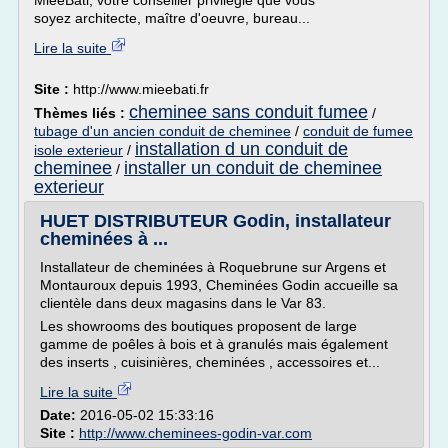
MieeBati, votre conseiller privilégié que vous
soyez architecte, maître d'oeuvre, bureau...
Lire la suite
Site :
http://www.mieebati.fr
cheminee sans conduit fumee
Thèmes liés :
/
tubage d'un ancien conduit de cheminee
/
conduit de fumee
installation d un conduit de
isole exterieur
/
cheminee
installer un conduit de cheminee
/
exterieur
HUET DISTRIBUTEUR Godin, installateur
cheminées à ...
Installateur de cheminées à Roquebrune sur Argens et
Montauroux depuis 1993, Cheminées Godin accueille sa
clientèle dans deux magasins dans le Var 83.
Les showrooms des boutiques proposent de large
gamme de poêles à bois et à granulés mais également
des inserts , cuisinières, cheminées , accessoires et...
Lire la suite
Date:
2016-05-02 15:33:16
Site :
http://www.cheminees-godin-var.com