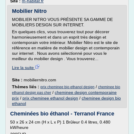
Site :
m-habitat.fr
Mobilier Nitro
MOBILIER NITRO VOUS PRÉSENTE SA GAMME DE
MOBILIERS DESIGN SUR INTERNET.
En quelques clics, vous trouverez tout pour décorer
harmonieusement et dans un esprit très design et
contemporain votre intérieur. Mobilier Nitro est le site de
référence en matière de mobilier design et contemporain
sur internet . Nous avons sélectionné pour vous le
meilleur du mobilier design . Vous trouverez...
Lire la suite
Site :
mobiliernitro.com
Thèmes liés :
/
prix cheminee bio ethanol design
cheminee bio
/
cheminee design contemporaine
ethanol design pas cher
prix
/
prix cheminee ethanol design
/
cheminee design bio
ethanol
Cheminées bio éthanol - Terranol France
50 x 26 x 24 cm (H x L x P) 1 Brûleur 0.4 litres, 0.480
kW/heure