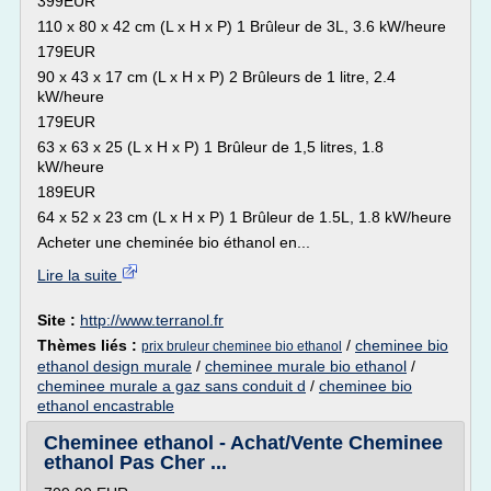
399EUR
110 x 80 x 42 cm (L x H x P) 1 Brûleur de 3L, 3.6 kW/heure
179EUR
90 x 43 x 17 cm (L x H x P) 2 Brûleurs de 1 litre, 2.4
kW/heure
179EUR
63 x 63 x 25 (L x H x P) 1 Brûleur de 1,5 litres, 1.8
kW/heure
189EUR
64 x 52 x 23 cm (L x H x P) 1 Brûleur de 1.5L, 1.8 kW/heure
Acheter une cheminée bio éthanol en...
Lire la suite
Site :
http://www.terranol.fr
Thèmes liés :
/
cheminee bio
prix bruleur cheminee bio ethanol
ethanol design murale
/
cheminee murale bio ethanol
/
cheminee murale a gaz sans conduit d
/
cheminee bio
ethanol encastrable
Cheminee ethanol - Achat/Vente Cheminee
ethanol Pas Cher ...