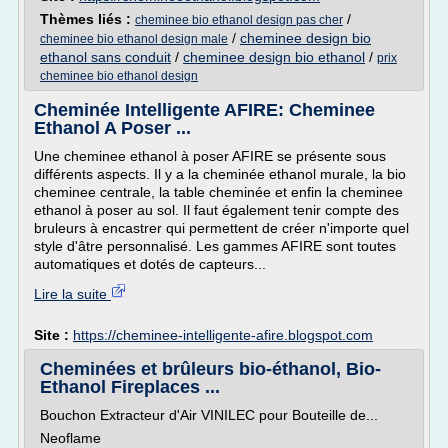
Thèmes liés :
/
cheminee bio ethanol design pas cher
/
cheminee design bio
cheminee bio ethanol design male
ethanol sans conduit
/
cheminee design bio ethanol
/
prix
cheminee bio ethanol design
Cheminée Intelligente AFIRE: Cheminee
Ethanol A Poser ...
Une cheminee ethanol à poser AFIRE se présente sous
différents aspects. Il y a la cheminée ethanol murale, la bio
cheminee centrale, la table cheminée et enfin la cheminee
ethanol à poser au sol. Il faut également tenir compte des
bruleurs à encastrer qui permettent de créer n'importe quel
style d'âtre personnalisé. Les gammes AFIRE sont toutes
automatiques et dotés de capteurs...
Lire la suite
Site :
https://cheminee-intelligente-afire.blogspot.com
Cheminées et brûleurs bio-éthanol, Bio-
Ethanol Fireplaces ...
Bouchon Extracteur d'Air VINILEC pour Bouteille de...
Neoflame