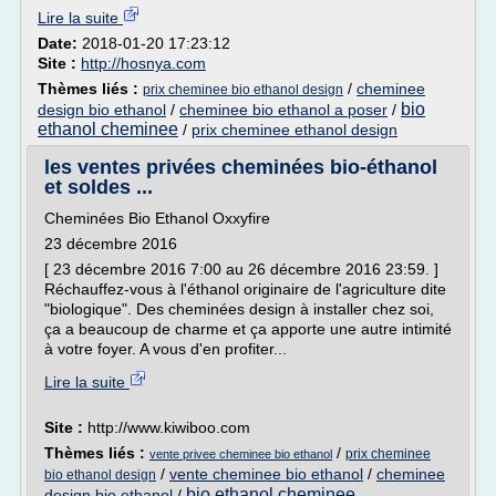
Lire la suite
Date:
2018-01-20 17:23:12
Site :
http://hosnya.com
Thèmes liés :
/
cheminee
prix cheminee bio ethanol design
bio
design bio ethanol
/
cheminee bio ethanol a poser
/
ethanol cheminee
/
prix cheminee ethanol design
les ventes privées cheminées bio-éthanol
et soldes ...
Cheminées Bio Ethanol Oxxyfire
23 décembre 2016
[ 23 décembre 2016 7:00 au 26 décembre 2016 23:59. ]
Réchauffez-vous à l'éthanol originaire de l'agriculture dite
"biologique". Des cheminées design à installer chez soi,
ça a beaucoup de charme et ça apporte une autre intimité
à votre foyer. A vous d'en profiter...
Lire la suite
Site :
http://www.kiwiboo.com
Thèmes liés :
/
prix cheminee
vente privee cheminee bio ethanol
/
vente cheminee bio ethanol
/
cheminee
bio ethanol design
bio ethanol cheminee
design bio ethanol
/