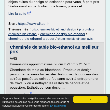
objets cultes du design sélectionnés pour vous, à petit prix.
S'adressant au particulier, nos foyers, poêles et...
Lire la suite
Site :
https://www.wikao.fr
Thèmes liés :
/
prix cheminee bio ethanol design
prix bruleur
/
cheminee design bio ethanol
/
cheminee bio ethanol
cheminee bio ethanol a poser
/
cheminee bio ethanol avis
Cheminée de table bio-ethanol au meilleur
prix
AVIS
Dimensions approximatives: 26cm x 21cm x 21.5cm
Cheminée de table au bioéthanol. Pratique et design,
personne ne saura lui résister. Retrouvez la douceur des
soirées passée au coin du feu sans avoir à entreprendre
de travaux ou à nettoyer les restes de cendre et de
poussière. Esthétique, son design...
Lire la suite
En poursuivant votre navigation sur ce site, vous acceptez
X
l'utilisation de cookies pour vous proposer des contenus et
Site :
prix-de-gros.com
services adaptés à vos centres d'intérêts.
En savoir plus