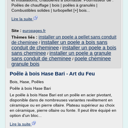
et installations, chaudières à biomasse. Fournisseur de :
Poêles de chauffage | bois | poêles à granulés |
Combustibles solides | turbopellet [+] bois...
Lire la suite
Site :
europages.fr
installer un poele a pellet sans conduit
Thèmes liés :
installer un poele a bois sans
de cheminee
/
conduit de cheminee
installer un poele a bois
/
sans cheminee
installer un poele a granule
/
sans conduit de cheminee
poele cheminee
/
granule bois
Poêle à bois Hase Bari - Art du Feu
Bois, Hase, Poêles
Poêle à bois Hase Bari
Le poêle à bois Hase Bari est un poêle en acier pivotant,
disponible dans de nombreuses variantes revêtement en
céramique ou en pierre ollaire. Plateau supérieur au choix
en céramique, pierre ollaire ou fonte. Il peut être équipé en
option d'un bloc...
Lire la suite