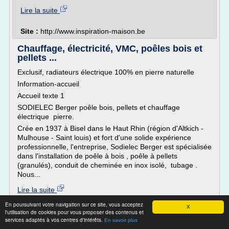
Lire la suite
Site :
http://www.inspiration-maison.be
Chauffage, électricité, VMC, poêles bois et
pellets ...
Exclusif, radiateurs électrique 100% en pierre naturelle
Information-accueil
Accueil texte 1
SODIELEC Berger poêle bois, pellets et chauffage
électrique pierre.
Crée en 1937 à Bisel dans le Haut Rhin (région d'Altkich -
Mulhouse - Saint louis) et fort d'une solide expérience
professionnelle, l'entreprise, Sodielec Berger est spécialisée
dans l'installation de poêle à bois , poêle à pellets
(granulés), conduit de cheminée en inox isolé, tubage .
Nous...
Lire la suite
En poursuivant votre navigation sur ce site, vous acceptez
X
Site :
http://www.sodielec-berger.fr
l'utilisation de cookies pour vous proposer des contenus et
services adaptés à vos centres d'intérêts.
En savoir plus
Vente de poêles à bois, Thionville,