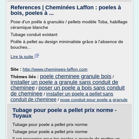
References | Cheminées Laffon : poeles à
bois, poeles à ...
Pose d'un poêle à granulés / pellets modèle Toba, habillage
céramique blanche
Tubage conduit existant
Poêle à pellet au design minimaliste grâce à l'absence de
bouches...
Lire la suite
Site :
http://www.cheminees-laffon.com
poele cheminee granule bois
Thèmes liés :
/
installer un poele a granule sans conduit de
cheminee
poser un poele a bois sans conduit
/
de cheminee
installer un poele a pellet sans
/
conduit de cheminee
/
pose conduit pour poele a granule
Tubage pour poele a pellet prix norme -
Tuyaux
Tubage pour poele a pellet prix norme
Tubage pour poele a pellet prix norme
Il est preconise pour les poeles a granule de mettre un