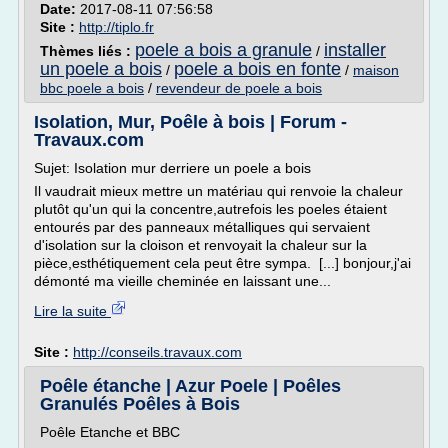
Date:
2017-08-11 07:56:58
Site :
http://tiplo.fr
poele a bois a granule
installer
Thèmes liés :
/
un poele a bois
poele a bois en fonte
/
/
maison
bbc poele a bois
/
revendeur de poele a bois
Isolation, Mur, Poêle à bois | Forum -
Travaux.com
Sujet: Isolation mur derriere un poele a bois
Il vaudrait mieux mettre un matériau qui renvoie la chaleur
plutôt qu'un qui la concentre,autrefois les poeles étaient
entourés par des panneaux métalliques qui servaient
d'isolation sur la cloison et renvoyait la chaleur sur la
pièce,esthétiquement cela peut être sympa. [...] bonjour,j'ai
démonté ma vieille cheminée en laissant une...
Lire la suite
Site :
http://conseils.travaux.com
Poêle étanche | Azur Poele | Poêles
Granulés Poêles à Bois
Poêle Etanche et BBC