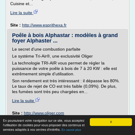
Cuisine et...
Lire la suite
Site :
http://www.esprithexa.fr
Poêle à bois Alphastar : modèles à grand
foyer Alphaster ...
Le secret d'une combustion parfaite
Le système Tri-Air®, une exclusivité Oliger
La technologie TRI-AIR vous permet de régler la
puissance de votre poêle à bois de 7 à 20 KW : elle est
extrêmement simple d'utilisation.
Son rendement est très intéressant : il dépasse les 80%.
Le taux de rejet de CO est très faible (0,09%). De plus,
les fumées sont très peu chargées en...
Lire la suite
Site :
http://www.oliger.com
Thèmes liés :
poele a bois avec recuperateur d'air chaud
En poursuivant votre navigation sur ce site, vous acceptez
X
poele a bois sans conduit d'evacuation
l'utilisation de cookies pour vous proposer des contenus et
/
/
services adaptés à vos centres d'intérêts.
poele a bois sans conduit d evacuation
En savoir plus
/
poele