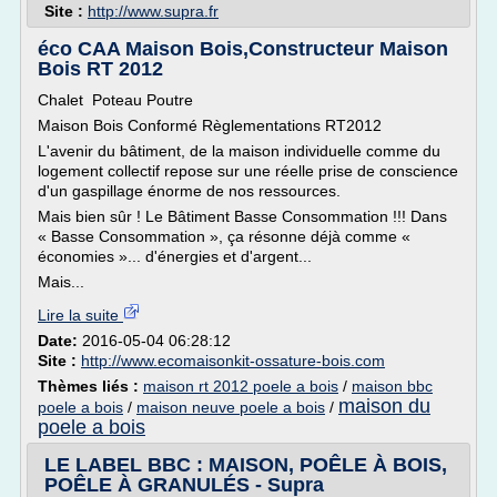
Site :
http://www.supra.fr
éco CAA Maison Bois,Constructeur Maison
Bois RT 2012
Chalet Poteau Poutre
Maison Bois Conformé Règlementations RT2012
L'avenir du bâtiment, de la maison individuelle comme du
logement collectif repose sur une réelle prise de conscience
d'un gaspillage énorme de nos ressources.
Mais bien sûr ! Le Bâtiment Basse Consommation !!! Dans
« Basse Consommation », ça résonne déjà comme «
économies »... d'énergies et d'argent...
Mais...
Lire la suite
Date:
2016-05-04 06:28:12
Site :
http://www.ecomaisonkit-ossature-bois.com
Thèmes liés :
maison rt 2012 poele a bois
/
maison bbc
maison du
poele a bois
/
maison neuve poele a bois
/
poele a bois
LE LABEL BBC : MAISON, POÊLE À BOIS,
POÊLE À GRANULÉS - Supra