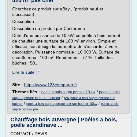
420 m³ pas cher
Cherchez ce produit sur eBay , (produit neuf et
d'occasion)
Description
Description du produit par Castorama
Doté d'une puissance de 10 kW, ce poêle à bois permet
de chauffer une surface de 100 m² environ. Simple et
efficace, son design lui permettra de s'accorder à votre
décoration. Puissance nominale : 10 000 W. Surface de
chauffe max : 100 m². Rendement : 77 %. Taille des
bûches : 50...
Lire la suite
Site :
https://www.123comparer.fr
Thèmes liés :
/
poele a bois supra persee 10 kw
poele a bois
/
supra persee noir sur bucher
prix poele a bois supra persee sur
/
/
bucher
poele a bois supra persee noir sur bucher 10kw
poele a bois
supra persee prix
Chauffage bois auvergne | Poêles a bois,
poêle scandinave ...
CONTACT / DEVIS