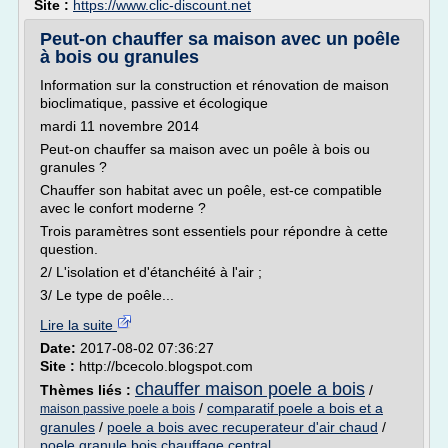
Site :
https://www.clic-discount.net
Peut-on chauffer sa maison avec un poêle
à bois ou granules
Information sur la construction et rénovation de maison
bioclimatique, passive et écologique
mardi 11 novembre 2014
Peut-on chauffer sa maison avec un poêle à bois ou
granules ?
Chauffer son habitat avec un poêle, est-ce compatible
avec le confort moderne ?
Trois paramètres sont essentiels pour répondre à cette
question.
2/ L'isolation et d'étanchéité à l'air ;
3/ Le type de poêle...
Lire la suite
Date:
2017-08-02 07:36:27
Site :
http://bcecolo.blogspot.com
chauffer maison poele a bois
Thèmes liés :
/
/
comparatif poele a bois et a
maison passive poele a bois
granules
/
poele a bois avec recuperateur d'air chaud
/
poele granule bois chauffage central