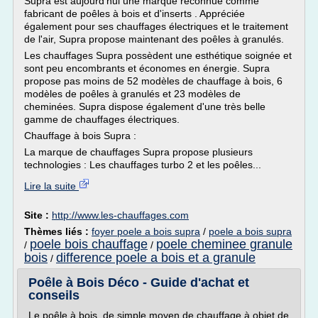
Supra est aujourd'hui une marque reconnue comme
fabricant de poêles à bois et d'inserts . Appréciée
également pour ses chauffages électriques et le traitement
de l'air, Supra propose maintenant des poêles à granulés.
Les chauffages Supra possèdent une esthétique soignée et
sont peu encombrants et économes en énergie. Supra
propose pas moins de 52 modèles de chauffage à bois, 6
modèles de poêles à granulés et 23 modèles de
cheminées. Supra dispose également d'une très belle
gamme de chauffages électriques.
Chauffage à bois Supra :
La marque de chauffages Supra propose plusieurs
technologies : Les chauffages turbo 2 et les poêles...
Lire la suite
Site :
http://www.les-chauffages.com
Thèmes liés :
foyer poele a bois supra
/
poele a bois supra
poele bois chauffage
poele cheminee granule
/
/
bois
difference poele a bois et a granule
/
Poêle à Bois Déco - Guide d'achat et
conseils
Le poêle à bois, de simple moyen de chauffage à objet de