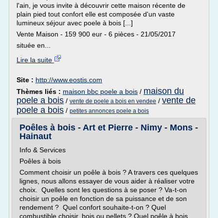
l'ain, je vous invite à découvrir cette maison récente de
plain pied tout confort elle est composée d'un vaste
lumineux séjour avec poele à bois [...]
Vente Maison - 159 900 eur - 6 pièces - 21/05/2017
située en...
Lire la suite
Site :
http://www.eostis.com
maison du
Thèmes liés :
maison bbc poele a bois
/
poele a bois
vente de
/
/
vente de poele a bois en vendee
poele a bois
/
petites annonces poele a bois
Poêles à bois - Art et Pierre - Nimy - Mons -
Hainaut
Info & Services
Poêles à bois
Comment choisir un poêle à bois ? A travers ces quelques
lignes, nous allons essayer de vous aider à réaliser votre
choix. Quelles sont les questions à se poser ? Va-t-on
choisir un poêle en fonction de sa puissance et de son
rendement ? Quel confort souhaite-t-on ? Quel
combustible choisir, bois ou pellets ? Quel poêle à bois