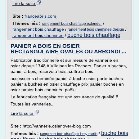
Lire la suite
Site :
franceabris.com
Thèmes liés :
/
rangement bois chauffage exterieur
rangement bois chauffage
/
/
rangement bois cheminee design
buche bois chauffage
rangement bois cheminee
/
PANIER A BOIS EN OSIER
RECTANGULAIRE OVALES OU ARRONDI ...
Fabrication traditionnelle et sur mesure de vannerie en
osier depuis 1748 à Villaines les Rochers. Panier a buches,
panier à bois, réserve à bois, coffre a bois.
accessoires cheminée panier à buche osier porte buches
panier a buches en osier chauffage prix panier buches en
osier panier bois cheminée poêle
La fabrication française est une assurance de qualité !!
Toutes les vanneries...
Lire la suite
Site :
http://vannerie.osier.over-blog.com
buche bois
Thèmes liés :
/
rangement bois chauffage leroy merlin