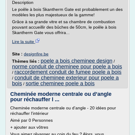
Description
Le poêle à bois Skantherm Gate est probablement un des
modèles les plus majestueux de la gamme!
Grâce à sa grande vitre et sa chambre de combustion
pouvant accueillir des bûches de 50cm, le poêle à bois
Skantherm Gate vous offrira...
Lire la suite
Site :
designfire.be
poele a bois cheminee design
Thèmes liés :
/
norme conduit de cheminee pour poele a bois
raccordement conduit de fumee poele a bois
/
conduit de cheminee exterieur pour poele a
/
bois
sortie cheminee poele a bois
/
Cheminée moderne centrale ou d’angle
pour réchauffer l ...
Cheminée moderne centrale ou d'angle - 20 idées pour
réchauffer l'intérieur
Aimé par 0 Personnes
+ ajouter aux vôtres
Vous aimez rêvasser au coin du feu ? Alors, vous