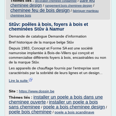
pare feu
Thèmes liés :
/
decoration cheminee condamnee
cheminee design
/
/
rangement bois cheminee design
cheminee feu de bois design
/
fabriquer manteau
cheminee bois
Stûv: poêles à bois, foyers à bois et
cheminées Stûv à Namur
Demande de catalogue Demande d'information
Bref historique de la marque belge Stûv
Depuis 1983, Concept et Forme SA est une société
namuroise implantée à Bois-de-Villers qui conçoit et
commercialise différents foyers à bois, encastrables ou non
de la marque Stûv.
Les appareils de chauffage fournis par l'entreprise sont
caractérisés par la sobriété de leurs lignes et un design...
Lire la suite
Site :
https://www.dossin.be
installer un poele a bois dans une
Thèmes liés :
cheminee ouverte
installer un poele a bois
/
sans cheminee
poele a bois cheminee design
/
/
poele bois cheminee
/
poele a bois scandinave