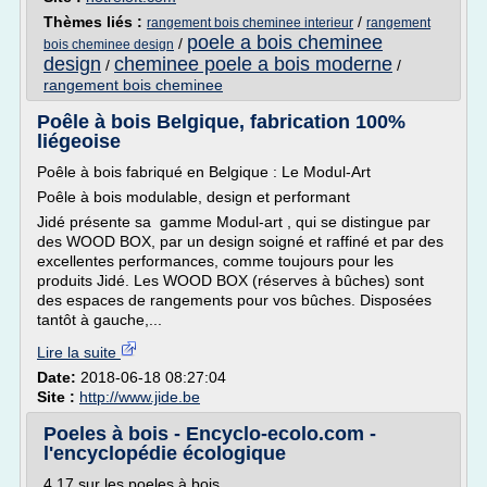
Thèmes liés :
/
rangement bois cheminee interieur
rangement
poele a bois cheminee
/
bois cheminee design
design
cheminee poele a bois moderne
/
/
rangement bois cheminee
Poêle à bois Belgique, fabrication 100%
liégeoise
Poêle à bois fabriqué en Belgique : Le Modul-Art
Poêle à bois modulable, design et performant
Jidé présente sa gamme Modul-art , qui se distingue par
des WOOD BOX, par un design soigné et raffiné et par des
excellentes performances, comme toujours pour les
produits Jidé. Les WOOD BOX (réserves à bûches) sont
des espaces de rangements pour vos bûches. Disposées
tantôt à gauche,...
Lire la suite
Date:
2018-06-18 08:27:04
Site :
http://www.jide.be
Poeles à bois - Encyclo-ecolo.com -
l'encyclopédie écologique
4.17 sur les poeles à bois