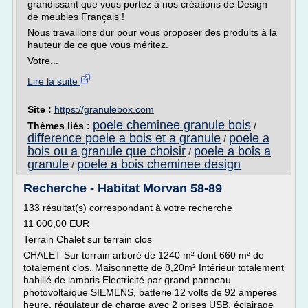
grandissant que vous portez à nos créations de Design
de meubles Français !
Nous travaillons dur pour vous proposer des produits à la
hauteur de ce que vous méritez.
Votre...
Lire la suite
Site :
https://granulebox.com
poele cheminee granule bois
Thèmes liés :
/
difference poele a bois et a granule
poele a
/
bois ou a granule que choisir
poele a bois a
/
granule
poele a bois cheminee design
/
Recherche - Habitat Morvan 58-89
133 résultat(s) correspondant à votre recherche
11 000,00 EUR
Terrain Chalet sur terrain clos
CHALET Sur terrain arboré de 1240 m² dont 660 m² de
totalement clos. Maisonnette de 8,20m² Intérieur totalement
habillé de lambris Electricité par grand panneau
photovoltaïque SIEMENS, batterie 12 volts de 92 ampères
heure, régulateur de charge avec 2 prises USB, éclairage