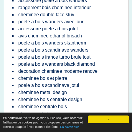
accessoire poele a bois wanders
rangement bois cheminee interieur
cheminee double face stuv
poele a bois wanders avec four
accessoire poele a bois jotul
avis cheminee ethanol brisach
poele a bois wanders skantherm
poele a bois scandinave wanders
poele a bois france turbo brule tout
poele a bois wanders black diamond
decoration cheminee moderne renove
cheminee bois et pierre
poele a bois scandinave jotul
cheminee metal design
cheminee bois centrale design
cheminee centrale bois
cheminee de bois
En poursuivant votre navigation sur ce site, vous acceptez
X
cheminee philippe insert double face
l'utilisation de cookies pour vous proposer des contenus et
services adaptés à vos centres d'intérêts.
cheminee double face leroy merlin
En savoir plus