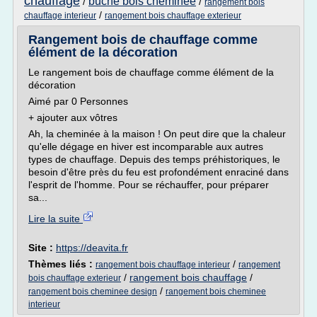
chauffage
buche bois cheminee
/
/
rangement bois
/
chauffage interieur
rangement bois chauffage exterieur
Rangement bois de chauffage comme
élément de la décoration
Le rangement bois de chauffage comme élément de la
décoration
Aimé par 0 Personnes
+ ajouter aux vôtres
Ah, la cheminée à la maison ! On peut dire que la chaleur
qu'elle dégage en hiver est incomparable aux autres
types de chauffage. Depuis des temps préhistoriques, le
besoin d'être près du feu est profondément enraciné dans
l'esprit de l'homme. Pour se réchauffer, pour préparer
sa...
Lire la suite
Site :
https://deavita.fr
Thèmes liés :
/
rangement bois chauffage interieur
rangement
/
rangement bois chauffage
/
bois chauffage exterieur
/
rangement bois cheminee design
rangement bois cheminee
interieur