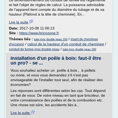
Le dimensionnement du conduit de fumée est règlementé
et fait l'objet de règles de calcul. La puissance admissible
de l'appareil tient compte du diamètre du tubage et de sa
hauteur (Plafond à la tête de cheminée). En...
Lire la suite
Date:
2017-10-08 11:00:13
Site :
https://www.bricozone.fr
Thèmes liés :
/
insert de cheminee
tube inox double peau 150
/
calcul de la hauteur d'un conduit de cheminee
/
d'occasion
/
conduit de fumee inox double peau
tube inox double peau 180
Installation d'un poêle à bois: faut-il être
un pro? - se ...
Vous souhaitez acheter un poêle à bois , à pellets
ou mixte, et vous vous demandez s'il n'est pas
envisageable de l'installer tout seul, afin de réaliser des
économies?
Les réponses sont différentes selon les cas. Tout dépend
en fait de vous. De votre niveau en tant que bricoleur, de
votre connaissance des poêles et de la combustion etc.
Une chose est sûre, les accidents liés à...
Lire la suite