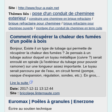
Site :
http://www.four-a-pain.net
pose d'un conduit de cheminee
Thèmes liés :
exterieur
/
/
construire une cheminee en brique refractaire
brique refractaire pour cheminee
/
brique refractaire pour
/
cheminee ouverte
montage d'un conduit de cheminee en terre cuite
Comment récupérer la chaleur des fumées
d'un poêle à bois
Bonjour, Existe il un type de tubage qui permette de
récupérer la chaleur des fumées ? Je pensais à un
tubage autour duquel un tuyau métallique (cuivre ?) serait
enroulé en spirale (à l'extérieur du tubage pour pouvoir
ramoner) sur une longueur assez importante. Le tuyau
serait parcouru par de l'eau, en circuit fermé (pompe,
vasque d'expansion, régulation, sondes, etc.). En gros,...
Lire la suite
Date:
2017-12-11 13:12:44
Site :
bricolage.linternaute.com
Euromax | Poêles à granules | Enerzone
Écrire au soutien technique