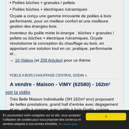
• Poêles bûches + granules / pellets
• Poêles bûches + électriques /céramiques
Ocyale a conçu une gamme innovante de poêles à bois
performants, pour un meilleur confort et une meilleure
gestion des énergies bois.
Inventeur du poêle mixte bi-énergie : bûches + granules /
pellets ou bûches + électrique /céramiques, Ocyale
révolutionne la conception du chauffage au bois, en
apportant une solution tout en un, pratique, performante
et...
→
10 Vidéos
(et
258 Articles
) pour ce thème
POELE A BOIS CHAUFFAGE CENTRAL GODIN »
A vendre - Maison - VIMY (62580) - 162m²
voir la vidéo
Très Belle Maison Individuelle (SH 162m² env) proposant
de belles prestations, grand hall d'entrée avec dégagement
et wc, salle à manger avec poêle à bois Godin, cuisine
équipée avec Ilôt central, salon, bureau ou chambre,
En poursuivant votre navigation sur ce site, vous acceptez
X
l'utilisation de cookies pour vous proposer des contenus et
4chambres, salle de bain, Sous-sol complet, jardin arboré
services adaptés à vos centres d'intérêts.
En savoir plus
avec terrasse s/avec 2000m², menuiseries PVC-Alu avec