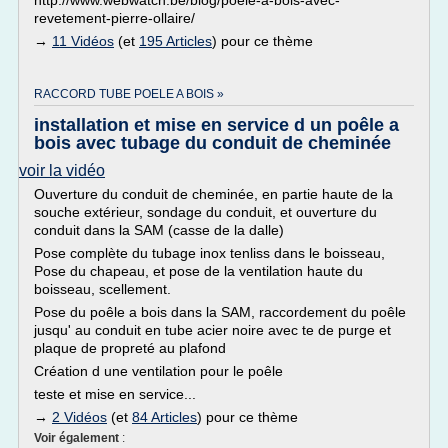
http://www.webwatch.be/blog/poele-a-bois-avec-
revetement-pierre-ollaire/
→
11 Vidéos
(et
195 Articles
) pour ce thème
RACCORD TUBE POELE A BOIS »
installation et mise en service d un poêle a
bois avec tubage du conduit de cheminée
voir la vidéo
Ouverture du conduit de cheminée, en partie haute de la
souche extérieur, sondage du conduit, et ouverture du
conduit dans la SAM (casse de la dalle)
Pose complète du tubage inox tenliss dans le boisseau,
Pose du chapeau, et pose de la ventilation haute du
boisseau, scellement.
Pose du poêle a bois dans la SAM, raccordement du poêle
jusqu' au conduit en tube acier noire avec te de purge et
plaque de propreté au plafond
Création d une ventilation pour le poêle
teste et mise en service...
→
2 Vidéos
(et
84 Articles
) pour ce thème
Voir également
: