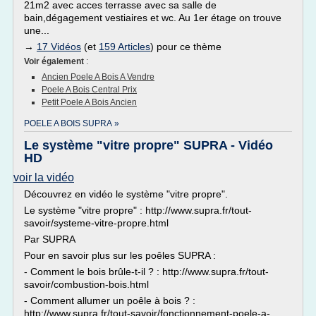
21m2 avec acces terrasse avec sa salle de
bain,dégagement vestiaires et wc. Au 1er étage on trouve
une...
→
17 Vidéos
(et
159 Articles
) pour ce thème
Voir également
:
Ancien Poele A Bois A Vendre
Poele A Bois Central Prix
Petit Poele A Bois Ancien
POELE A BOIS SUPRA »
Le système "vitre propre" SUPRA - Vidéo
HD
voir la vidéo
Découvrez en vidéo le système "vitre propre".
Le système "vitre propre" : http://www.supra.fr/tout-
savoir/systeme-vitre-propre.html
Par SUPRA
Pour en savoir plus sur les poêles SUPRA :
- Comment le bois brûle-t-il ? : http://www.supra.fr/tout-
savoir/combustion-bois.html
- Comment allumer un poêle à bois ? :
http://www.supra.fr/tout-savoir/fonctionnement-poele-a-