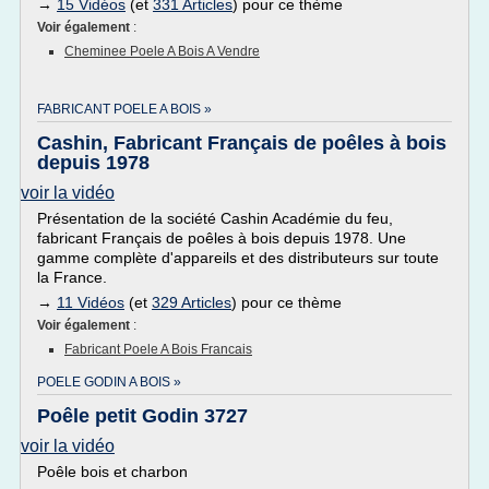
→
15 Vidéos
(et
331 Articles
) pour ce thème
Voir également
:
Cheminee Poele A Bois A Vendre
FABRICANT POELE A BOIS »
Cashin, Fabricant Français de poêles à bois
depuis 1978
voir la vidéo
Présentation de la société Cashin Académie du feu,
fabricant Français de poêles à bois depuis 1978. Une
gamme complète d'appareils et des distributeurs sur toute
la France.
→
11 Vidéos
(et
329 Articles
) pour ce thème
Voir également
:
Fabricant Poele A Bois Francais
POELE GODIN A BOIS »
Poêle petit Godin 3727
voir la vidéo
Poêle bois et charbon