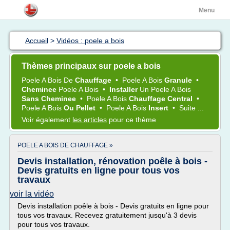
Menu
Accueil
>
Vidéos : poele a bois
Thèmes principaux sur poele a bois
Poele
A
Bois
De
Chauffage
•
Poele
A
Bois
Granule
•
Cheminee
Poele
A
Bois
•
Installer
Un
Poele
A
Bois
Sans Cheminee
•
Poele
A
Bois
Chauffage Central
•
Poele
A
Bois
Ou Pellet
•
Poele
A
Bois
Insert
•
Suite ...
Voir également
les articles
pour ce thème
POELE A BOIS DE CHAUFFAGE »
Devis installation, rénovation poêle à bois -
Devis gratuits en ligne pour tous vos
travaux
voir la vidéo
Devis installation poêle à bois - Devis gratuits en ligne pour
tous vos travaux. Recevez gratuitement jusqu'à 3 devis
pour tous vos travaux.