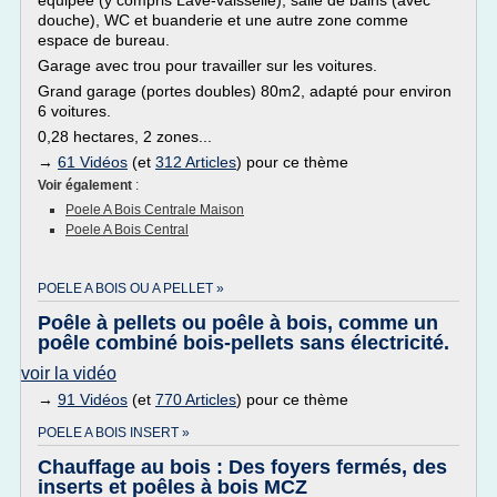
équipée (y compris Lave-vaisselle), salle de bains (avec
douche), WC et buanderie et une autre zone comme
espace de bureau.
Garage avec trou pour travailler sur les voitures.
Grand garage (portes doubles) 80m2, adapté pour environ
6 voitures.
0,28 hectares, 2 zones...
→
61 Vidéos
(et
312 Articles
) pour ce thème
Voir également
:
Poele A Bois Centrale Maison
Poele A Bois Central
POELE A BOIS OU A PELLET »
Poêle à pellets ou poêle à bois, comme un
poêle combiné bois-pellets sans électricité.
voir la vidéo
→
91 Vidéos
(et
770 Articles
) pour ce thème
POELE A BOIS INSERT »
Chauffage au bois : Des foyers fermés, des
inserts et poêles à bois MCZ