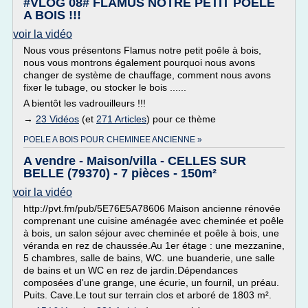
#VLOG 08# FLAMUS NOTRE PETIT POELE
A BOIS !!!
voir la vidéo
Nous vous présentons Flamus notre petit poêle à bois,
nous vous montrons également pourquoi nous avons
changer de système de chauffage, comment nous avons
fixer le tubage, ou stocker le bois ......
A bientôt les vadrouilleurs !!!
→
23 Vidéos
(et
271 Articles
) pour ce thème
POELE A BOIS POUR CHEMINEE ANCIENNE »
A vendre - Maison/villa - CELLES SUR
BELLE (79370) - 7 pièces - 150m²
voir la vidéo
http://pvt.fm/pub/5E76E5A78606 Maison ancienne rénovée
comprenant une cuisine aménagée avec cheminée et poêle
à bois, un salon séjour avec cheminée et poêle à bois, une
véranda en rez de chaussée.Au 1er étage : une mezzanine,
5 chambres, salle de bains, WC. une buanderie, une salle
de bains et un WC en rez de jardin.Dépendances
composées d'une grange, une écurie, un fournil, un préau.
Puits. Cave.Le tout sur terrain clos et arboré de 1803 m².