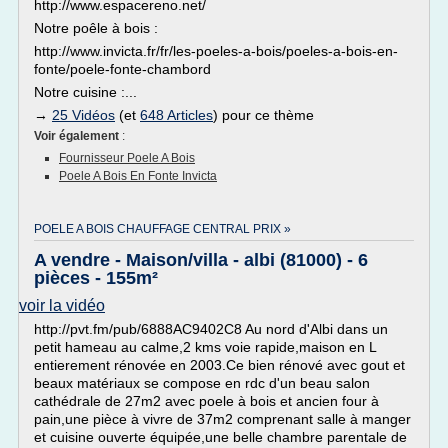
http://www.espacereno.net/
Notre poêle à bois :
http://www.invicta.fr/fr/les-poeles-a-bois/poeles-a-bois-en-
fonte/poele-fonte-chambord
Notre cuisine :...
→
25 Vidéos
(et
648 Articles
) pour ce thème
Voir également
:
Fournisseur Poele A Bois
Poele A Bois En Fonte Invicta
POELE A BOIS CHAUFFAGE CENTRAL PRIX »
A vendre - Maison/villa - albi (81000) - 6
pièces - 155m²
voir la vidéo
http://pvt.fm/pub/6888AC9402C8 Au nord d'Albi dans un
petit hameau au calme,2 kms voie rapide,maison en L
entierement rénovée en 2003.Ce bien rénové avec gout et
beaux matériaux se compose en rdc d'un beau salon
cathédrale de 27m2 avec poele à bois et ancien four à
pain,une pièce à vivre de 37m2 comprenant salle à manger
et cuisine ouverte équipée,une belle chambre parentale de