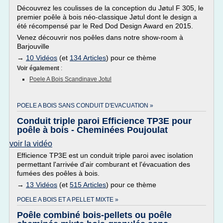
Découvrez les coulisses de la conception du Jøtul F 305, le
premier poêle à bois néo-classique Jøtul dont le design a
été récompensé par le Red Dod Design Award en 2015.
Venez découvrir nos poêles dans notre show-room à
Barjouville
→
10 Vidéos
(et
134 Articles
) pour ce thème
Voir également
:
Poele A Bois Scandinave Jotul
POELE A BOIS SANS CONDUIT D'EVACUATION »
Conduit triple paroi Efficience TP3E pour
poêle à bois - Cheminées Poujoulat
voir la vidéo
Efficience TP3E est un conduit triple paroi avec isolation
permettant l'arrivée d'air comburant et l'évacuation des
fumées des poêles à bois.
→
13 Vidéos
(et
515 Articles
) pour ce thème
POELE A BOIS ET A PELLET MIXTE »
Poêle combiné bois-pellets ou poêle