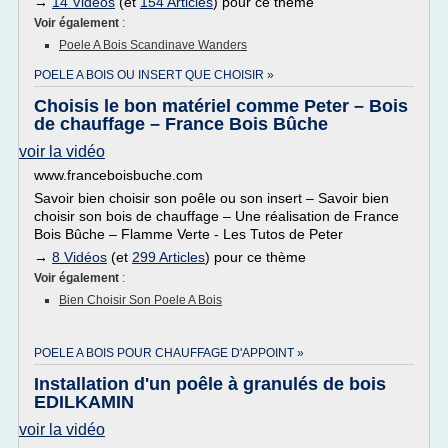
→
14 Vidéos
(et
154 Articles
) pour ce thème
Voir également
:
Poele A Bois Scandinave Wanders
POELE A BOIS OU INSERT QUE CHOISIR »
Choisis le bon matériel comme Peter – Bois
de chauffage – France Bois Bûche
voir la vidéo
www.franceboisbuche.com
Savoir bien choisir son poêle ou son insert – Savoir bien
choisir son bois de chauffage – Une réalisation de France
Bois Bûche – Flamme Verte - Les Tutos de Peter
→
8 Vidéos
(et
299 Articles
) pour ce thème
Voir également
:
Bien Choisir Son Poele A Bois
POELE A BOIS POUR CHAUFFAGE D'APPOINT »
Installation d'un poêle à granulés de bois
EDILKAMIN
voir la vidéo