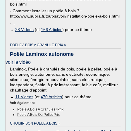
bois.html
- Comment installer un poêle à bois ? :
http://www.supra.fr/tout-savoir/installation-poele-a-bois.html
-...
→
28 Vidéos
(et
166 Articles
) pour ce thème
POELE A BOIS A GRANULE PRIX »
Poêle Laminox autonome
voir la vidéo
Laminox, Poêle à granulés de bois, poêle à pellet, poêle à
bois énergie, autonome, sans électricité, économique,
silencieux, énergie renouvelable, sans électronique,
indépendant, fiable, à prix intéressant, faible coût, meilleur
chauffage d'appoint
→
11 Vidéos
(et
470 Articles
) pour ce thème
Voir également
:
Poele A Bois A Granules+prix
Poele A Bois Ou Pellet Prix
CHOISIR SON POELE A BOIS »