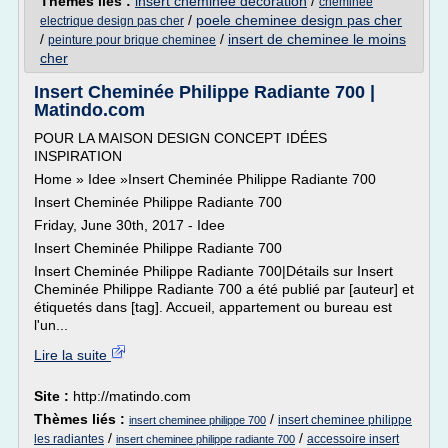
Thèmes liés :
insert cheminee decoration
/
cheminee
/
poele cheminee design pas cher
electrique design pas cher
/
/
insert de cheminee le moins
peinture pour brique cheminee
cher
Insert Cheminée Philippe Radiante 700 |
Matindo.com
POUR LA MAISON DESIGN CONCEPT IDÉES
INSPIRATION
Home » Idee »Insert Cheminée Philippe Radiante 700
Insert Cheminée Philippe Radiante 700
Friday, June 30th, 2017 - Idee
Insert Cheminée Philippe Radiante 700
Insert Cheminée Philippe Radiante 700|Détails sur Insert
Cheminée Philippe Radiante 700 a été publié par [auteur] et
étiquetés dans [tag]. Accueil, appartement ou bureau est
l'un...
Lire la suite
Site :
http://matindo.com
Thèmes liés :
/
insert cheminee philippe
insert cheminee philippe 700
/
/
les radiantes
accessoire insert
insert cheminee philippe radiante 700