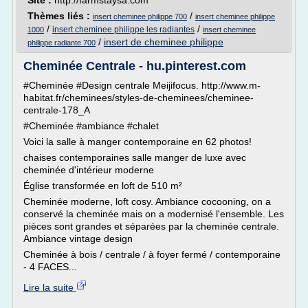
Site :
http://farmstaysa.com
Thèmes liés :
/
insert cheminee philippe 700
insert cheminee philippe
/
/
insert cheminee philippe les radiantes
1000
insert cheminee
/
insert de cheminee philippe
philippe radiante 700
Cheminée Centrale - hu.pinterest.com
#Cheminée #Design centrale Meijifocus. http://www.m-
habitat.fr/cheminees/styles-de-cheminees/cheminee-
centrale-178_A
#Cheminée #ambiance #chalet
Voici la salle à manger contemporaine en 62 photos!
chaises contemporaines salle manger de luxe avec
cheminée d'intérieur moderne
Église transformée en loft de 510 m²
Cheminée moderne, loft cosy. Ambiance cocooning, on a
conservé la cheminée mais on a modernisé l'ensemble. Les
pièces sont grandes et séparées par la cheminée centrale.
Ambiance vintage design
Cheminée à bois / centrale / à foyer fermé / contemporaine
- 4 FACES...
Lire la suite