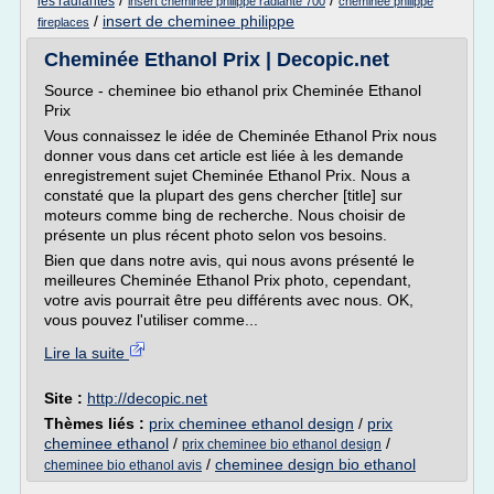
/
/
les radiantes
insert cheminee philippe radiante 700
cheminee philippe
/
insert de cheminee philippe
fireplaces
Cheminée Ethanol Prix | Decopic.net
Source - cheminee bio ethanol prix Cheminée Ethanol
Prix
Vous connaissez le idée de Cheminée Ethanol Prix nous
donner vous dans cet article est liée à les demande
enregistrement sujet Cheminée Ethanol Prix. Nous a
constaté que la plupart des gens chercher [title] sur
moteurs comme bing de recherche. Nous choisir de
présente un plus récent photo selon vos besoins.
Bien que dans notre avis, qui nous avons présenté le
meilleures Cheminée Ethanol Prix photo, cependant,
votre avis pourrait être peu différents avec nous. OK,
vous pouvez l'utiliser comme...
Lire la suite
Site :
http://decopic.net
Thèmes liés :
prix cheminee ethanol design
/
prix
cheminee ethanol
/
/
prix cheminee bio ethanol design
/
cheminee design bio ethanol
cheminee bio ethanol avis