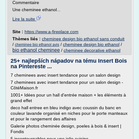
Commentaire
Une cheminee ethanol...
Lire la suite
Site :
https://www.a-fireplace.com
Thèmes liés :
cheminee design bio ethanol sans conduit
/
/
cheminee design bio ethanol
/
cheminee bio ethanol avis
bio ethanol cheminee
/
cheminee decorative ethanol
25+ najlepších nápadov na tému Insert Bois
na Pintereste ...
7 cheminees avec insert tendance pour un salon design
7 cheminees avec insert tendance pour un salon design -
CôtéMaison.fr
1001+ Idées pour un hall d'entrée maison + les éléments à
grand effet
deco hall entree en bleu indigo avec coussin du banc en
couleur lavande organisé en niches pour le porte manteaux
et pour le rangement des affaires
Galerie photos cheminée design, poeles à bois & insert |
Fondis
5 incontournables pour une jolie cuisine