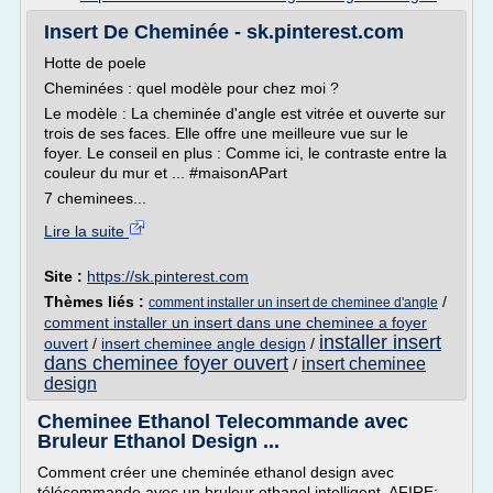
Insert De Cheminée - sk.pinterest.com
Hotte de poele
Cheminées : quel modèle pour chez moi ?
Le modèle : La cheminée d'angle est vitrée et ouverte sur
trois de ses faces. Elle offre une meilleure vue sur le
foyer. Le conseil en plus : Comme ici, le contraste entre la
couleur du mur et ... #maisonAPart
7 cheminees...
Lire la suite
Site :
https://sk.pinterest.com
Thèmes liés :
/
comment installer un insert de cheminee d'angle
comment installer un insert dans une cheminee a foyer
installer insert
ouvert
/
insert cheminee angle design
/
dans cheminee foyer ouvert
insert cheminee
/
design
Cheminee Ethanol Telecommande avec
Bruleur Ethanol Design ...
Comment créer une cheminée ethanol design avec
télécommande avec un bruleur ethanol intelligent. AFIRE: