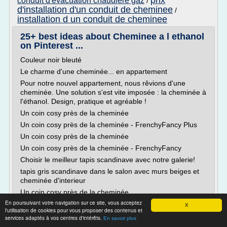
prix
conduit d'evacuation chaudiere gaz
/
d'installation d'un conduit de cheminee
/
installation d un conduit de cheminee
25+ best ideas about Cheminee a l ethanol
on Pinterest ...
Couleur noir bleuté
Le charme d'une cheminée... en appartement
Pour notre nouvel appartement, nous rêvions d'une
cheminée. Une solution s'est vite imposée : la cheminée à
l'éthanol. Design, pratique et agréable !
Un coin cosy près de la cheminée
Un coin cosy près de la cheminée - FrenchyFancy Plus
Un coin cosy près de la cheminée
Un coin cosy près de la cheminée - FrenchyFancy
Choisir le meilleur tapis scandinave avec notre galerie!
tapis gris scandinave dans le salon avec murs beiges et
cheminée d'interieur
Un coin cosy près de la cheminée
En poursuivant votre navigation sur ce site, vous acceptez
Un coin cosy près de...
X
l'utilisation de cookies pour vous proposer des contenus et
services adaptés à vos centres d'intérêts.
Lire la suite
En savoir plus