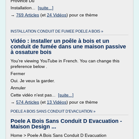
Province Du
Installation...
[suite...]
→
769 Articles
(et
24 Vidéos
) pour ce thème
INSTALLATION CONDUIT DE FUMEE POELE A BOIS »
Vidéo : installer un poêle à bois et un
conduit de fumée dans une maison passive
à ossature bois
You're viewing YouTube in French. You can change this
preference below .
Fermer
Oui. Je veux la garder.
Annuler
Cette vidéo n'est pas...
[suite...]
→
574 Articles
(et
13 Vidéos
) pour ce thème
POELE A BOIS SANS CONDUIT D'EVACUATION »
Poele A Bois Sans Conduit D Evacuation -
Maison Design ...
Home > Poele A Bois Sans Conduit D Evacuation