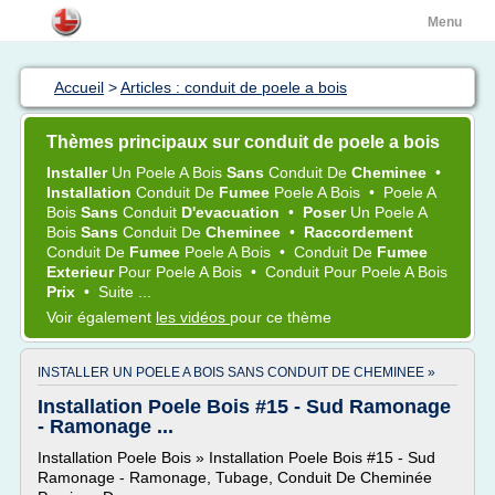
Menu
Accueil
>
Articles : conduit de poele a bois
Thèmes principaux sur conduit de poele a bois
Installer
Un
Poele
A
Bois
Sans
Conduit
De
Cheminee
•
Installation
Conduit
De
Fumee
Poele
A
Bois
•
Poele
A
Bois
Sans
Conduit
D'evacuation
•
Poser
Un
Poele
A
Bois
Sans
Conduit
De
Cheminee
•
Raccordement
Conduit
De
Fumee
Poele
A
Bois
•
Conduit
De
Fumee
Exterieur
Pour
Poele
A
Bois
•
Conduit
Pour
Poele
A
Bois
Prix
•
Suite ...
Voir également
les vidéos
pour ce thème
INSTALLER UN POELE A BOIS SANS CONDUIT DE CHEMINEE »
Installation Poele Bois #15 - Sud Ramonage
- Ramonage ...
Installation Poele Bois » Installation Poele Bois #15 - Sud
Ramonage - Ramonage, Tubage, Conduit De Cheminée