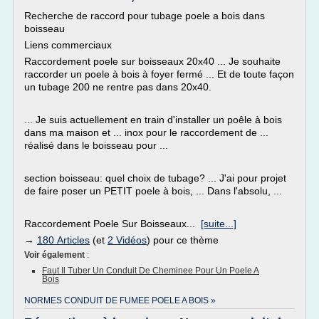
Recherche de raccord pour tubage poele a bois dans
boisseau
Liens commerciaux
Raccordement poele sur boisseaux 20x40 ... Je souhaite
raccorder un poele à bois à foyer fermé ... Et de toute façon
un tubage 200 ne rentre pas dans 20x40.
... Je suis actuellement en train d'installer un poêle à bois
dans ma maison et ... inox pour le raccordement de ...
réalisé dans le boisseau pour ...
section boisseau: quel choix de tubage? ... J'ai pour projet
de faire poser un PETIT poele à bois, ... Dans l'absolu, ...
Raccordement Poele Sur Boisseaux...
[suite...]
→
180 Articles
(et
2 Vidéos
) pour ce thème
Voir également
:
Faut Il Tuber Un Conduit De Cheminee Pour Un Poele A
Bois
NORMES CONDUIT DE FUMEE POELE A BOIS »