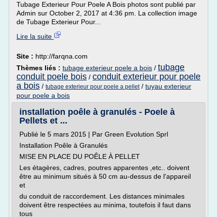
Tubage Exterieur Pour Poele A Bois photos sont publié par
Admin sur October 2, 2017 at 4:36 pm. La collection image
de Tubage Exterieur Pour...
Lire la suite
Site :
http://farqna.com
tubage
Thèmes liés :
tubage exterieur poele a bois
/
conduit poele bois
conduit exterieur pour poele
/
a bois
/
/
tuyau exterieur
tubage exterieur pour poele a pellet
pour poele a bois
installation poêle à granulés - Poele à
Pellets et ...
Publié le 5 mars 2015 | Par Green Evolution Sprl
Installation Poêle à Granulés
MISE EN PLACE DU POÊLE À PELLET
Les étagères, cadres, poutres apparentes ,etc.. doivent
être au minimum situés à 50 cm au-dessus de l'appareil
et
du conduit de raccordement. Les distances minimales
doivent être respectées au minima, toutefois il faut dans
tous