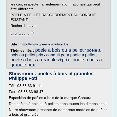
les cas, respecter la réglementation nationale qui peut
être différente.
POÊLE Â PELLET RACCORDEMENT AU CONDUIT
EXISTANT
Recherche avec...
Lire la suite
Site :
http://www.greenevolution.be
poele a bois ou a pellet
poele a
Thèmes liés :
/
bois ou pellet prix
conduit pour poele a pellet
/
/
poele a bois a granules+prix
poele a bois a
/
granule prix
Showroom : poeles à bois et granulés -
Philippe Foti
Tél : 03 88 33 91 11
Fax : 03 88 33 98 47
Exposition de poêles à bois de la marque Contura.
Des poêles à bois ou à pellets dans toutes les dimensions !
Notre showroom présente de nombreux modèles de poêles
à bois et granulés.