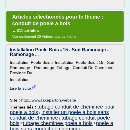
Articles sélectionnés pour le thème :
conduit de poele a bois
811 articles
→
Voir également
26 Vidéos
pour ce thème
Installation Poele Bois #15 - Sud Ramonage -
Ramonage ...
Installation Poele Bois » Installation Poele Bois #15 - Sud
Ramonage - Ramonage, Tubage, Conduit De Cheminée
Province Du
Installation...
Lire la suite
Site :
http://www.takepartph.website
tubage conduit de cheminee pour
Thèmes liés :
poele a bois
installer un poele a bois sans
/
conduit de cheminee
tubage conduit poele
/
bois
tubage cheminee poele a bois
poele a
/
/
bois sans conduit de cheminee