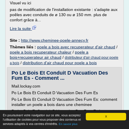
Visuel vu ici
pas de modification de l'installation existante : s'adapte aux
poêles avec conduits de ø 130 ou ø 150 mm. plus de
confort grâce à...
Lire la suite
Site :
http://www.cheminee-poele-annecy.fr
Thèmes liés :
poele a bois avec recuperateur d'air chaud
/
poele a bois recuperateur chaleur
/
poele a
bois+recuperateur air chaud
/
distributeur d'air chaud pour poele
/
distribution d'air chaud pour poele a bois
a bois
Po Le Bois Et Conduit D Vacuation Des
Fum Es - Comment ...
Mail.lockay.com
Po Le Bois Et Conduit D Vacuation Des Fum Es
Po Le Bois Et Conduit D Vacuation Des Fum Es: comment
installer un poele a bois dans une cheminee
Po Le Bois Et Conduit D Vacuation Des Fum Es La
En poursuivant votre navigation sur ce site, vous acceptez
Description
X
l'utilisation de cookies pour vous proposer des contenus et
Po Le Bois Et Conduit D Vacuation Des Fum Es. Voici un
services adaptés à vos centres d'intérêts.
En savoir plus
certain nombre de personnes les mieux notees Po Le