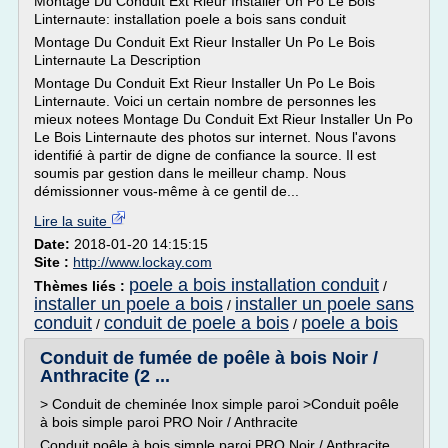
Montage Du Conduit Ext Rieur Installer Un Po Le Bois
Linternaute: installation poele a bois sans conduit
Montage Du Conduit Ext Rieur Installer Un Po Le Bois
Linternaute La Description
Montage Du Conduit Ext Rieur Installer Un Po Le Bois
Linternaute. Voici un certain nombre de personnes les
mieux notees Montage Du Conduit Ext Rieur Installer Un Po
Le Bois Linternaute des photos sur internet. Nous l'avons
identifié à partir de digne de confiance la source. Il est
soumis par gestion dans le meilleur champ. Nous
démissionner vous-même à ce gentil de...
Lire la suite
Date:
2018-01-20 14:15:15
Site :
http://www.lockay.com
poele a bois installation conduit
Thèmes liés :
/
installer un poele a bois
installer un poele sans
/
conduit
conduit de poele a bois
poele a bois
/
/
Conduit de fumée de poêle à bois Noir /
Anthracite (2 ...
> Conduit de cheminée Inox simple paroi >Conduit poêle
à bois simple paroi PRO Noir / Anthracite
Conduit poêle à bois simple paroi PRO Noir / Anthracite